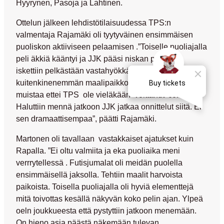
Hyyrynen, Pasoja ja Lahtinen.
Ottelun jälkeen lehdistötilaisuudessa TPS:n
valmentaja Rajamäki oli tyytyväinen ensimmäisen
puoliskon aktiiviseen pelaamisen .”Toiselle puoliajalla
peli äkkiä kääntyi ja JJK pääsi niskan päälle ja
iskettiin pelkästään vastahyökkäyksillä . Meillä oli
kuitenkinenemmän maalipaikkoja ja mutta täytyy
muistaa ettei TPS ole vieläkään voittanut JJK:ta .
Haluttiin mennä jatkoon JJK jatkaa onnittelut siitä. Ei
sen dramaattisempaa”, päätti Rajamäki.
Martonen oli tavallaan vastakkaiset ajatukset kuin
Rapalla. ”Ei oltu valmiita ja eka puoliaika meni
verrrytellessä . Futisjumalat oli meidän puolella
ensimmäisellä jaksolla. Tehtiin maalit harvoista
paikoista. Toisella puoliajalla oli hyviä elementtejä
mitä toivottas kesällä näkyvän koko pelin ajan. Ylpeä
oeln joukkueesta että pystyttiin jatkoon menemään.
On hieno asia päästä näkemään tulevan