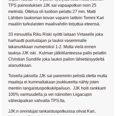
TPS painostuksen JJK sai vapaapotkun noin 25
metristä. Ottelua oli tuolloin pelattu 27 min. Matti
Lähitien laukoman kovan vaparin laittoin Tommi Kari
maaliin turkulaisten maalivahdin torjuttua eteensä.
33 minuutilla Riku Riski syötti laitaan Virtaselle joka
harhautti puolustajan ja laukoi vasemmalle
takanurkkaan numeroiksi 1-2. Mutta vielä ennen
taukoa JJK iski . Kulman jälkitilanteessa pallo pelattin
Christian Sundille joka laukoi pallon lähietäisyydeltä
alanurkkaan.
Toisella jaksolla JJK sai paremmin pelistä otetta mutta
maaleja ei kummaltakaan joukkueelta nähty joten
mentiin rangaistuspotkukilpailuun. JJK hoiti rankkarit
100% varmuudella ja vei näinollen Liigacupin
välieräpaikan vahvalta TPS:lta.
JJK:n onnistujat rankaistuspotkuissa olivat Kari,