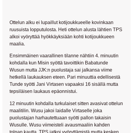
Ottelun alku ei lupaillut kotijoukkueelle kovinkaan
ruusuista lopputulosta. Heti ottelun alusta lähtien TPS
alkoi vyöryttää hyökkäyksiään kohti kotijoukkueen
maalia.
Ensimmäinen vaarallinen tilanne nähtiin 4. minuutin
kohdalla kun Misin syöttä tavoittikin Babatunde
Wusun mutta JJK:n puolustaja sai jalkansa viime
hetkellä laukauksen eteen. Pari minuuttia edellisestä
Tunde syötti Jani Virtasen vapaaksi 16 sisällä mutta
tepsiläisen laukaus epäonnistui.
12 minuutin kohdalla turkulaiset sitten avasivat ottelun
maalitilin. Wusu jakoi laidalle Virtaselle joka
puolustajan harhautettuaan syötti pallon takaisin
Wusulle. Wusu viimeisteli avausmaaliin kahden
tolpan kautta. TPS jatkoi vyöryttämistä mutta kesken