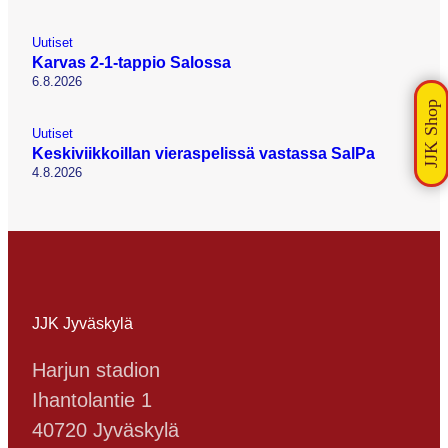
Uutiset
Karvas 2-1-tappio Salossa
6.8.2026
Uutiset
Keskiviikkoillan vieraspelissä vastassa SalPa
4.8.2026
JJK Jyväskylä
Harjun stadion
Ihantolantie 1
40720 Jyväskylä