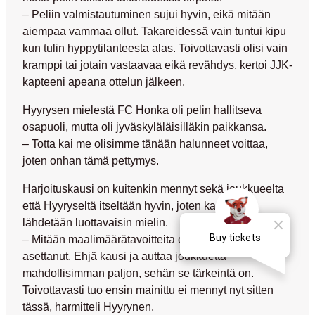
– Peliin valmistautuminen sujui hyvin, eikä mitään
aiempaa vammaa ollut. Takareidessä vain tuntui kipu
kun tulin hyppytilanteesta alas. Toivottavasti olisi vain
kramppi tai jotain vastaavaa eikä revähdys, kertoi JJK-
kapteeni apeana ottelun jälkeen.
Hyyrysen mielestä FC Honka oli pelin hallitseva
osapuoli, mutta oli jyväskyläläisilläkin paikkansa.
– Totta kai me olisimme tänään halunneet voittaa,
joten onhan tämä pettymys.
Harjoituskausi on kuitenkin mennyt sekä joukkueelta
että Hyyryseltä itseltään hyvin, joten kauteen
lähdetään luottavaisin mielin.
– Mitään maalimäärätavoitteita en ole itselleni
asettanut. Ehjä kausi ja auttaa joukkuetta
mahdollisimman paljon, sehän se tärkeintä on.
Toivottavasti tuo ensin mainittu ei mennyt nyt sitten
tässä, harmitteli Hyyrynen.