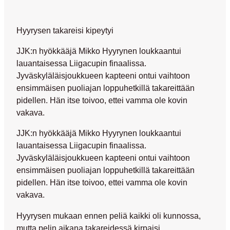
Hyyrysen takareisi kipeytyi
JJK:n hyökkääjä Mikko Hyyrynen loukkaantui
lauantaisessa Liigacupin finaalissa.
Jyväskyläläisjoukkueen kapteeni ontui vaihtoon
ensimmäisen puoliajan loppuhetkillä takareittään
pidellen. Hän itse toivoo, ettei vamma ole kovin
vakava.
JJK:n hyökkääjä Mikko Hyyrynen loukkaantui
lauantaisessa Liigacupin finaalissa.
Jyväskyläläisjoukkueen kapteeni ontui vaihtoon
ensimmäisen puoliajan loppuhetkillä takareittään
pidellen. Hän itse toivoo, ettei vamma ole kovin
vakava.
Hyyrysen mukaan ennen peliä kaikki oli kunnossa,
mutta pelin aikana takareidessä kirpaisi.