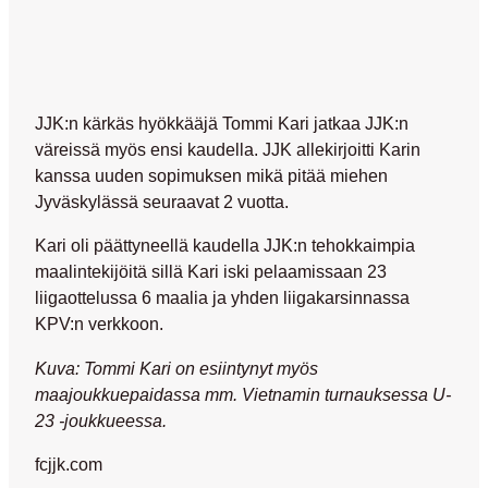
JJK:n kärkäs hyökkääjä Tommi Kari jatkaa JJK:n
väreissä myös ensi kaudella. JJK allekirjoitti Karin
kanssa uuden sopimuksen mikä pitää miehen
Jyväskylässä seuraavat 2 vuotta.
Kari oli päättyneellä kaudella JJK:n tehokkaimpia
maalintekijöitä sillä Kari iski pelaamissaan 23
liigaottelussa 6 maalia ja yhden liigakarsinnassa
KPV:n verkkoon.
Kuva: Tommi Kari on esiintynyt myös
maajoukkuepaidassa mm. Vietnamin turnauksessa U-
23 -joukkueessa.
fcjjk.com