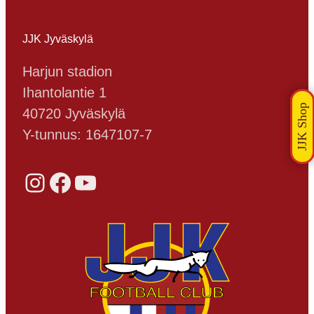
JJK Jyväskylä
Harjun stadion
Ihantolantie 1
40720 Jyväskylä
Y-tunnus: 1647107-7
Instagram
Facebook
YouTube