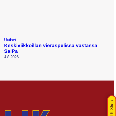
Uutiset
Keskiviikkoillan vieraspelissä vastassa
SalPa
4.8.2026