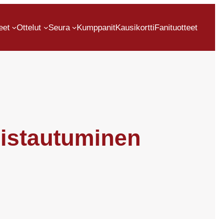
eet
Ottelut
Seura
Kumppanit
Kausikortti
Fanituotteet
mistautuminen