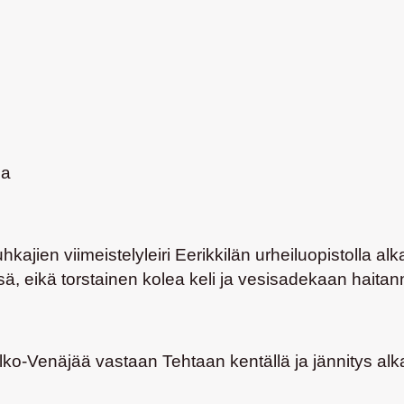
la
ien viimeistelyleiri Eerikkilän urheiluopistolla al
ässä, eikä torstainen kolea keli ja vesisadekaan haita
lko-Venäjää vastaan Tehtaan kentällä ja jännitys alk