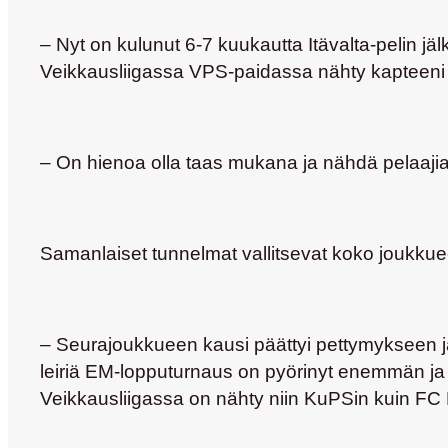
– Nyt on kulunut 6-7 kuukautta Itävalta-pelin j
Veikkausliigassa VPS-paidassa nähty kapteeni 
– On hienoa olla taas mukana ja nähdä pelaajia 
Samanlaiset tunnelmat vallitsevat koko joukkuees
– Seurajoukkueen kausi päättyi pettymykseen j
leiriä EM-lopputurnaus on pyörinyt enemmän ja 
Veikkausliigassa on nähty niin KuPSin kuin FC