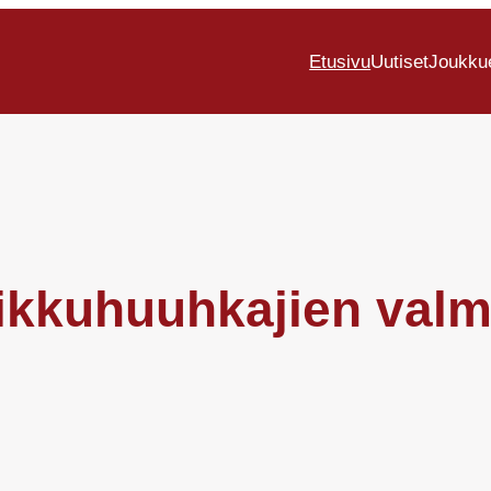
Etusivu
Uutiset
Joukku
 Pikkuhuuhkajien val