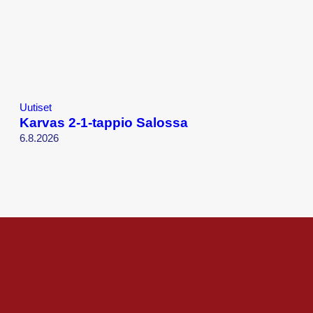
Uutiset
Karvas 2-1-tappio Salossa
6.8.2026