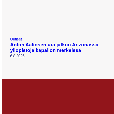
Uutiset
Anton Aaltosen ura jatkuu Arizonassa
yliopistojalkapallon merkeissä
6.8.2026