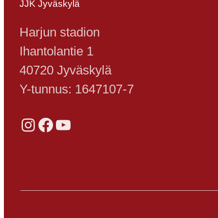
JJK Jyväskylä
Harjun stadion
Ihantolantie 1
40720 Jyväskylä
Y-tunnus: 1647107-7
Instagram
Facebook
YouTube