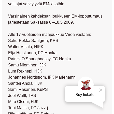
voittajat selviytyvät EM-kisoihin.
Varsinainen kahdeksan joukkueen EM-lopputurnaus
järjestetään Saksassa 6.–18.5.2009.
Alle 17-vuotiaiden maajoukkue Viroa vastaan:
Saku-Pekka Sahlgren, KPS
Walter Viitala, HIFK
Elja Heiskanen, FC Honka
Patrick O’Shaughnessy, FC Honka
Samu Nieminen, JJK
Lum Rexhepi, HJK
Johannes Nordström, IFK Mariehamn
Santeri Ahola, HJK
Sami Räsänen, KuPS
Joel Wulff, TPS
Miro Olsoni, HJK
Topi Mattila, FC Jazz-j
Riko Laitinen, FC Reipas