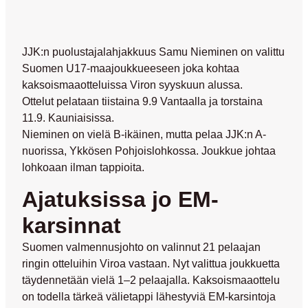
JJK:n puolustajalahjakkuus Samu Nieminen on valittu
Suomen U17-maajoukkueeseen joka kohtaa
kaksoismaaotteluissa Viron syyskuun alussa.
Ottelut pelataan tiistaina 9.9 Vantaalla ja torstaina
11.9. Kauniaisissa.
Nieminen on vielä B-ikäinen, mutta pelaa JJK:n A-
nuorissa, Ykkösen Pohjoislohkossa. Joukkue johtaa
lohkoaan ilman tappioita.
Ajatuksissa jo EM-
karsinnat
Suomen valmennusjohto on valinnut 21 pelaajan
ringin otteluihin Viroa vastaan. Nyt valittua joukkuetta
täydennetään vielä 1–2 pelaajalla. Kaksoismaaottelu
on todella tärkeä välietappi lähestyviä EM-karsintoja