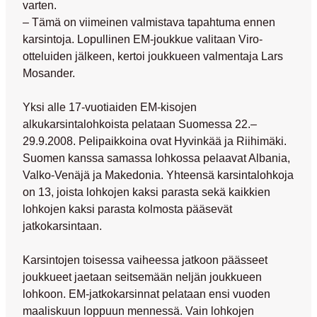
varten.
– Tämä on viimeinen valmistava tapahtuma ennen
karsintoja. Lopullinen EM-joukkue valitaan Viro-
otteluiden jälkeen, kertoi joukkueen valmentaja Lars
Mosander.
Yksi alle 17-vuotiaiden EM-kisojen
alkukarsintalohkoista pelataan Suomessa 22.–
29.9.2008. Pelipaikkoina ovat Hyvinkää ja Riihimäki.
Suomen kanssa samassa lohkossa pelaavat Albania,
Valko-Venäjä ja Makedonia. Yhteensä karsintalohkoja
on 13, joista lohkojen kaksi parasta sekä kaikkien
lohkojen kaksi parasta kolmosta pääsevät
jatkokarsintaan.
Karsintojen toisessa vaiheessa jatkoon päässeet
joukkueet jaetaan seitsemään neljän joukkueen
lohkoon. EM-jatkokarsinnat pelataan ensi vuoden
maaliskuun loppuun mennessä. Vain lohkojen