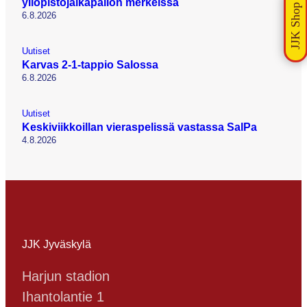
yliopistojalkapallon merkeissä
6.8.2026
Uutiset
Karvas 2-1-tappio Salossa
6.8.2026
Uutiset
Keskiviikkoillan vieraspelissä vastassa SalPa
4.8.2026
JJK Jyväskylä
Harjun stadion
Ihantolantie 1