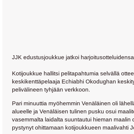
JJK edustusjoukkue jatkoi harjoitusotteluidens
Kotijoukkue hallitsi pelitapahtumia selvällä ottee
keskikenttäpelaaja Echiabhi Okodughan keskityks
pelivälineen tyhjään verkkoon.
Pari minuuttia myöhemmin Venäläinen oli lähell
alueelle ja Venäläisen tulinen pusku osui maalit
vasemmalta laidalta suuntautui hieman maalin ohi
pystynyt ohittamaan kotijoukkueen maalivahti J