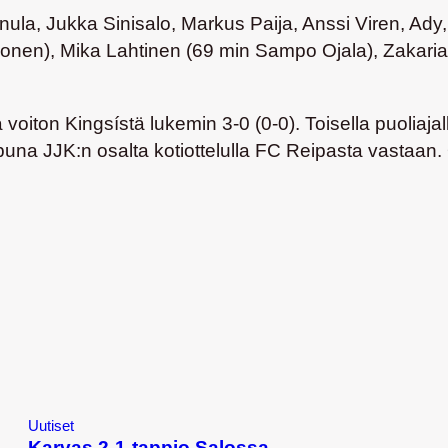
nula, Jukka Sinisalo, Markus Paija, Anssi Viren, Ady
konen), Mika Lahtinen (69 min Sampo Ojala), Zakari
iton Kingsístä lukemin 3-0 (0-0). Toisella puoliajall
ppuna JJK:n osalta kotiottelulla FC Reipasta vastaan
Uutiset
Karvas 2-1-tappio Salossa