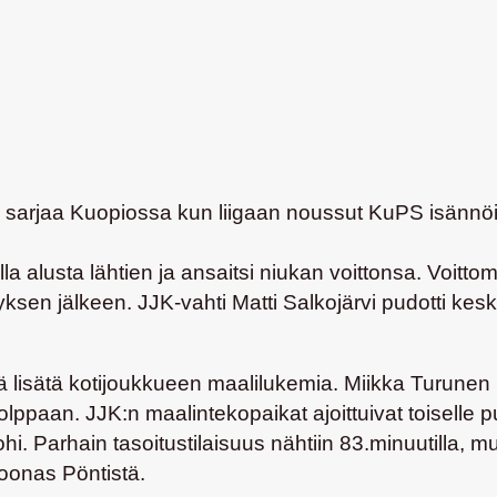
a sarjaa Kuopiossa kun liigaan noussut KuPS isännöi 
lla alusta lähtien ja ansaitsi niukan voittonsa. Voittom
en jälkeen. JJK-vahti Matti Salkojärvi pudotti keski
ä lisätä kotijoukkueen maalilukemia. Miikka Turunen
olppaan. JJK:n maalintekopaikat ajoittuivat toiselle 
. Parhain tasoitustilaisuus nähtiin 83.minuutilla, mu
oonas Pöntistä.