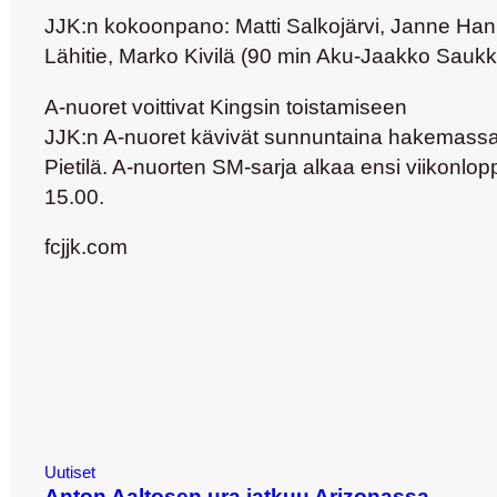
JJK:n kokoonpano:
Matti Salkojärvi, Janne Han
Lähitie, Marko Kivilä (90 min Aku-Jaakko Sauk
A-nuoret voittivat Kingsin toistamiseen
JJK:n A-nuoret kävivät sunnuntaina hakemassa vo
Pietilä. A-nuorten SM-sarja alkaa ensi viikonlo
15.00.
fcjjk.com
Uutiset
Anton Aaltosen ura jatkuu Arizonassa