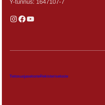
Y-tunnus: 1647107-7
Instagram
Facebook
YouTube
Tietosuojaseloste
Rekisteriseloste