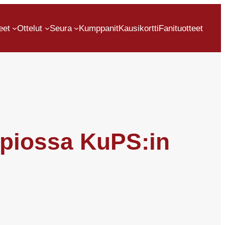
eet
Ottelut
Seura
Kumppanit
Kausikortti
Fanituotteet
uopiossa KuPS:in