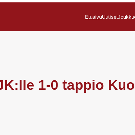
Etusivu
Uutiset
Joukku
JJK:lle 1-0 tappio K