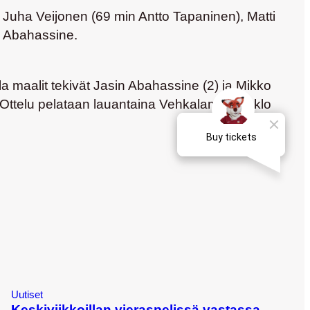
, Juha Veijonen (69 min Antto Tapaninen), Matti
a Abahassine.
a maalit tekivät Jasin Abahassine (2) ja Mikko
. Ottelu pelataan lauantaina Vehkalammella klo
Uutiset
Keskiviikkoillan vieraspelissä vastassa