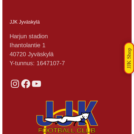
JJK Jyväskylä
Harjun stadion
Ihantolantie 1
40720 Jyväskylä
Y-tunnus: 1647107-7
Instagram
Facebook
YouTube