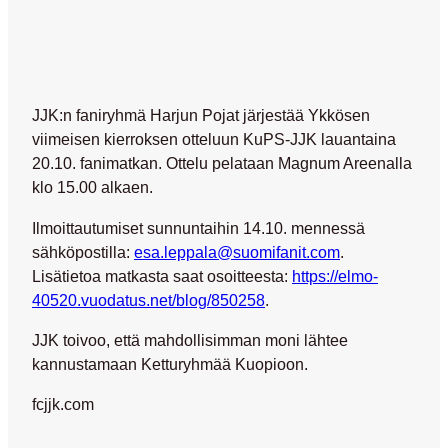
JJK:n faniryhmä Harjun Pojat järjestää Ykkösen
viimeisen kierroksen otteluun KuPS-JJK lauantaina
20.10. fanimatkan. Ottelu pelataan Magnum Areenalla
klo 15.00 alkaen.
Ilmoittautumiset sunnuntaihin 14.10. mennessä
sähköpostilla:
esa.leppala@suomifanit.com
.
Lisätietoa matkasta saat osoitteesta:
https://elmo-
40520.vuodatus.net/blog/850258
.
JJK toivoo, että mahdollisimman moni lähtee
kannustamaan Ketturyhmää Kuopioon.
fcjjk.com