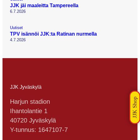
JJK jäi maaleitta Tampereella
6.7.2026
Uutiset
TPV isännöi JJK:ta Ratinan nurmella
4.7.2026
JJK Jyväskylä
Harjun stadion
Ihantolantie 1
40720 Jyväskylä
Y-tunnus: 1647107-7