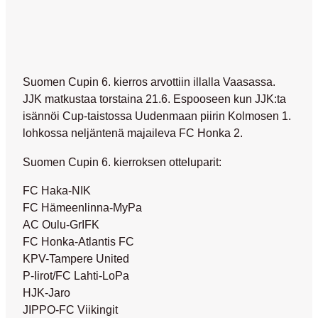
Suomen Cupin 6. kierros arvottiin illalla Vaasassa.
JJK matkustaa torstaina 21.6. Espooseen kun JJK:ta
isännöi Cup-taistossa Uudenmaan piirin Kolmosen 1.
lohkossa neljäntenä majaileva FC Honka 2.
Suomen Cupin 6. kierroksen otteluparit:
FC Haka-NIK
FC Hämeenlinna-MyPa
AC Oulu-GrIFK
FC Honka-Atlantis FC
KPV-Tampere United
P-Iirot/FC Lahti-LoPa
HJK-Jaro
JIPPO-FC Viikingit