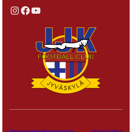
Instagram
Facebook
YouTube
Tietosuojaseloste
Rekisteriseloste
Sivusto: kallek.fi