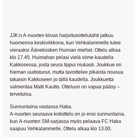
JJK:n A-nuorten kiivas harjoitusottelutahti jatkuu
huomenna keskiviikkona, kun Vehkalammelle tulee
vieraaksi Äänekosken Huiman miehet. Ottelu alkaa
klo 17.45. Huimahan pelasi vielä viime kaudella
Kakkosessa, josta seura tippui niukasti. Joukkue on
hieman uudistunut, mutta tavoittelee pikaista nousua
takaisin Kakkoseen jo tällä kaudella. Joukkuetta
valmentaa Matti Kautto. Otteluun on vapaa pääsy –
tervetuloa.
Sunnuntaina vastassa Haka.
A-nuorten seuraava kotiottelu on jo ensi sunnuntaina,
kun A-nuorten SM-sarjassa myös pelaava FC Haka
saapuu Vehkalammelle. Ottelu alkaa klo 13.00.