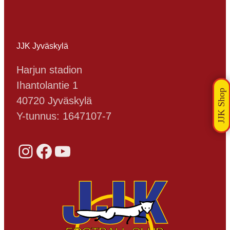
JJK Jyväskylä
Harjun stadion
Ihantolantie 1
40720 Jyväskylä
Y-tunnus: 1647107-7
Instagram
Facebook
YouTube