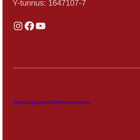
Y-tunnus: 1647107-7
Instagram
Facebook
YouTube
Tietosuojaseloste
Rekisteriseloste