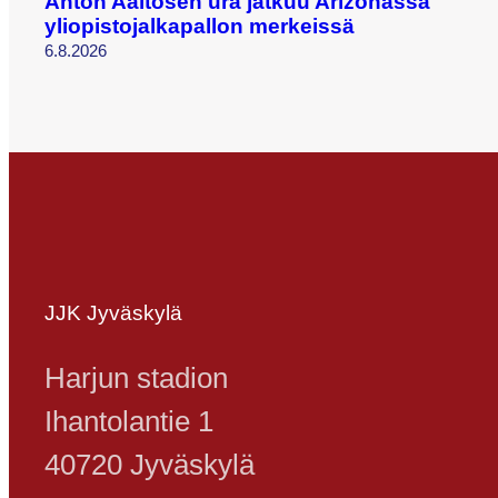
Anton Aaltosen ura jatkuu Arizonassa
yliopistojalkapallon merkeissä
6.8.2026
JJK Jyväskylä
Harjun stadion
Ihantolantie 1
40720 Jyväskylä