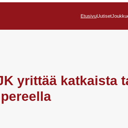
Etusivu
Uutiset
Joukku
JJK yrittää katkaista
pereella