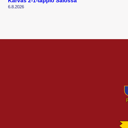
Karvas 2-1-tappio Salossa
6.8.2026