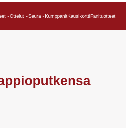
eet
Ottelut
Seura
Kumppanit
Kausikortti
Fanituotteet
 tappioputkensa