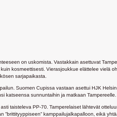
lanteeseen on uskomista. Vastakkain asettuvat Tampe
in kosmeettisesti. Vierasjoukkue elättelee vielä ohut
kkösen sarjapaikasta.
ailun. Suomen Cupissa vastaan asettui HJK Helsingi
änsi katseensa sunnuntaihin ja matkaan Tampereelle.
ti taisteleva PP-70. Tamperelaiset lähtevät otteluun
”brittityyppiseen” kamppailujalkapalloon, eikä yhtään