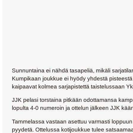
Sunnuntaina ei nähdä tasapeliä, mikäli sarjati
Kumpikaan joukkue ei hyödy yhdestä pisteestä ku
kaipaavat kolmea sarjapistettä taistelussaan Y
JJK pelasi torstaina pitkään odottamansa kampp
lopulta 4-0 numeroin ja ottelun jälkeen JJK kä
Tammelassa vastaan asettuu varmasti loppuun as
pyydetä. Ottelussa kotijoukkue tulee satsaamaan 