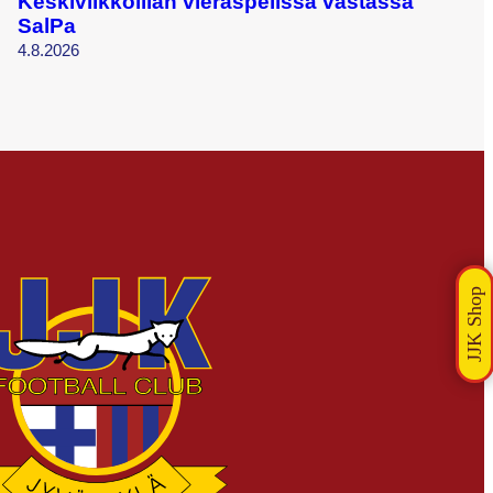
Keskiviikkoillan vieraspelissä vastassa
SalPa
4.8.2026