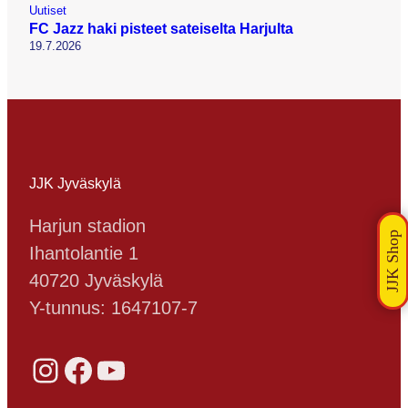
Uutiset
FC Jazz haki pisteet sateiselta Harjulta
19.7.2026
JJK Jyväskylä
Harjun stadion
Ihantolantie 1
40720 Jyväskylä
Y-tunnus: 1647107-7
Instagram
Facebook
YouTube