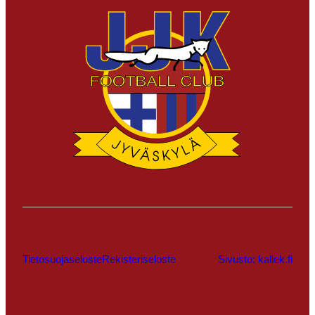
Tietosuojaseloste
Rekisteriseloste
Sivusto: kallek.fi