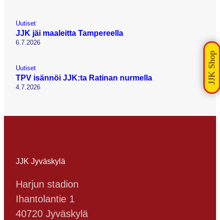
Uutiset
JJK jäi maaleitta Tampereella
6.7.2026
Uutiset
TPV isännöi JJK:ta Ratinan nurmella
4.7.2026
JJK Jyväskylä
Harjun stadion
Ihantolantie 1
40720 Jyväskylä