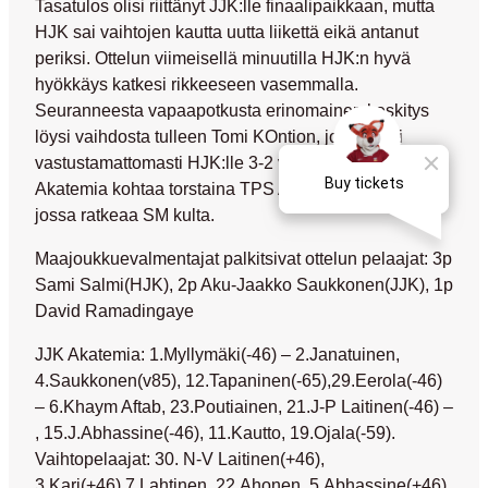
Tasatulos olisi riittänyt JJK:lle finaalipaikkaan, mutta
HJK sai vaihtojen kautta uutta liikettä eikä antanut
periksi. Ottelun viimeisellä minuutilla HJK:n hyvä
hyökkäys katkesi rikkeeseen vasemmalla.
Seuranneesta vapaapotkusta erinomainen keskitys
löysi vaihdosta tulleen Tomi KOntion, joka puski
vastustamattomasti HJK:lle 3-2 voiton. Näin HJK
Akatemia kohtaa torstaina TPS Akatemian ottelussa,
jossa ratkeaa SM kulta.
Maajoukkuevalmentajat palkitsivat ottelun pelaajat: 3p
Sami Salmi(HJK), 2p Aku-Jaakko Saukkonen(JJK), 1p
David Ramadingaye
JJK Akatemia: 1.Myllymäki(-46) – 2.Janatuinen,
4.Saukkonen(v85), 12.Tapaninen(-65),29.Eerola(-46)
– 6.Khaym Aftab, 23.Poutiainen, 21.J-P Laitinen(-46) –
, 15.J.Abhassine(-46), 11.Kautto, 19.Ojala(-59).
Vaihtopelaajat: 30. N-V Laitinen(+46),
3.Kari(+46),7.Lahtinen, 22.Ahonen, 5.Abhassine(+46),