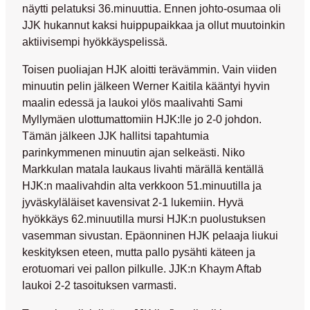
näytti pelatuksi 36.minuuttia. Ennen johto-osumaa oli
JJK hukannut kaksi huippupaikkaa ja ollut muutoinkin
aktiivisempi hyökkäyspelissä.
Toisen puoliajan HJK aloitti terävämmin. Vain viiden
minuutin pelin jälkeen Werner Kaitila kääntyi hyvin
maalin edessä ja laukoi ylös maalivahti Sami
Myllymäen ulottumattomiin HJK:lle jo 2-0 johdon.
Tämän jälkeen JJK hallitsi tapahtumia
parinkymmenen minuutin ajan selkeästi. Niko
Markkulan matala laukaus livahti märällä kentällä
HJK:n maalivahdin alta verkkoon 51.minuutilla ja
jyväskyläläiset kavensivat 2-1 lukemiin. Hyvä
hyökkäys 62.minuutilla mursi HJK:n puolustuksen
vasemman sivustan. Epäonninen HJK pelaaja liukui
keskityksen eteen, mutta pallo pysähti käteen ja
erotuomari vei pallon pilkulle. JJK:n Khaym Aftab
laukoi 2-2 tasoituksen varmasti.