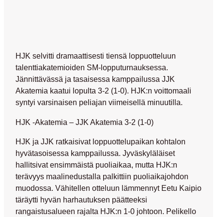
HJK selvitti dramaattisesti tiensä loppuotteluun
talenttiakatemioiden SM-lopputurnauksessa.
Jännittävässä ja tasaisessa kamppailussa JJK
Akatemia kaatui lopulta 3-2 (1-0). HJK:n voittomaali
syntyi varsinaisen peliajan viimeisellä minuutilla.
HJK -Akatemia – JJK Akatemia 3-2 (1-0)
HJK ja JJK ratkaisivat loppuottelupaikan kohtalon
hyvätasoisessa kamppailussa. Jyväskyläläiset
hallitsivat ensimmäistä puoliaikaa, mutta HJK:n
terävyys maalinedustalla palkittiin puoliaikajohdon
muodossa. Vähitellen otteluun lämmennyt Eetu Kaipio
täräytti hyvän harhautuksen päätteeksi
rangaistusalueen rajalta HJK:n 1-0 johtoon. Pelikello