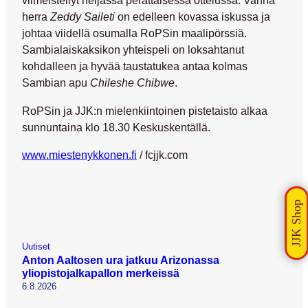
viimeistellyt neljässä perättäisessä ottelussa. Vanha
herra
Zeddy Saileti
on edelleen kovassa iskussa ja
johtaa viidellä osumalla RoPSin maalipörssiä.
Sambialaiskaksikon yhteispeli on loksahtanut
kohdalleen ja hyvää taustatukea antaa kolmas
Sambian apu
Chileshe Chibwe
.
RoPSin ja JJK:n mielenkiintoinen pistetaisto alkaa
sunnuntaina klo 18.30 Keskuskentällä.
www.miestenykkonen.fi
/ fcjjk.com
Uutiset
Anton Aaltosen ura jatkuu Arizonassa
yliopistojalkapallon merkeissä
6.8.2026