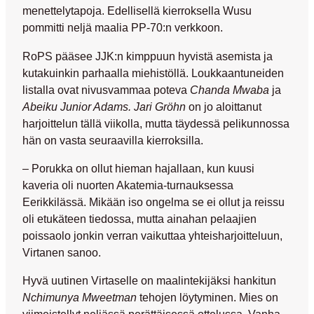
menettelytapoja. Edellisellä kierroksella Wusu
pommitti neljä maalia PP-70:n verkkoon.
RoPS pääsee JJK:n kimppuun hyvistä asemista ja
kutakuinkin parhaalla miehistöllä. Loukkaantuneiden
listalla ovat nivusvammaa poteva
Chanda Mwaba
ja
Abeiku Junior Adams. Jari Gröhn
on jo aloittanut
harjoittelun tällä viikolla, mutta täydessä pelikunnossa
hän on vasta seuraavilla kierroksilla.
– Porukka on ollut hieman hajallaan, kun kuusi
kaveria oli nuorten Akatemia-turnauksessa
Eerikkilässä. Mikään iso ongelma se ei ollut ja reissu
oli etukäteen tiedossa, mutta ainahan pelaajien
poissaolo jonkin verran vaikuttaa yhteisharjoitteluun,
Virtanen sanoo.
Hyvä uutinen Virtaselle on maalintekijäksi hankitun
Nchimunya Mweetman
tehojen löytyminen. Mies on