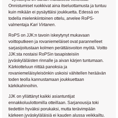
Onnistumiset ruokkivat aina itseluottamusta ja tuntuu
kuin mikään ei pysäyttäisi joukkuetta. Edessä on
todella mielenkiintoinen ottelu, arvelee RoPS-
valmentaja
Kari Virtanen
.
RoPS on JJK:n tavoin iskeytynyt mukavaan
voittoputkeen ja rovaniemeläiset ovat parannelleet
sarjasijoitustaan kolmen perättäisvoiton myötä. Voitto
JJK:sta nostaisi RoPSin tasapisteisiin
jyväskyläläisten rinnalle ja aivan kärjen tuntumaan.
Kärkiotteluun riittää panoksia ja
rovaniemeläisyleisönkin uskoisi vähitellen heräävän
toden teolla kannustamaan joukkuettaan
kärkikahinoihin.
JJK on yllättänyt kaikki asiantuntijat
ennakkoluulottomilla otteillaan. Sarjanousija toki
tiedettiin hyväksi porukaksi, mutta terävimpään
kärkeen jyväskyläläisiä ei kauden alussa veikkailtu.