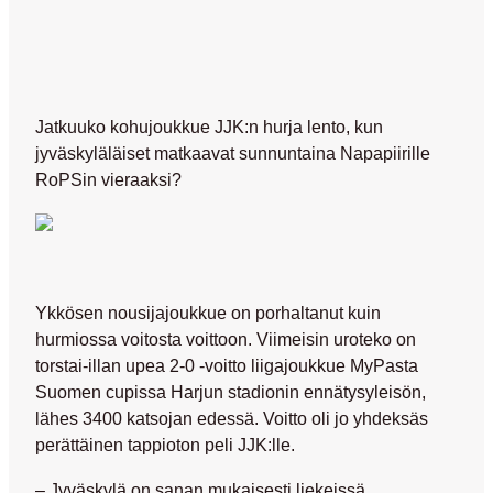
Jatkuuko kohujoukkue JJK:n hurja lento, kun
jyväskyläläiset matkaavat sunnuntaina Napapiirille
RoPSin vieraaksi?
Ykkösen nousijajoukkue on porhaltanut kuin
hurmiossa voitosta voittoon. Viimeisin uroteko on
torstai-illan upea 2-0 -voitto liigajoukkue MyPasta
Suomen cupissa Harjun stadionin ennätysyleisön,
lähes 3400 katsojan edessä. Voitto oli jo yhdeksäs
perättäinen tappioton peli JJK:lle.
– Jyväskylä on sanan mukaisesti liekeissä.