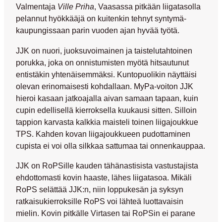
Valmentaja
Ville Priha
, Vaasassa pitkään liigatasolla
pelannut hyökkääjä on kuitenkin tehnyt syntymä-
kaupungissaan parin vuoden ajan hyvää työtä.
JJK on nuori, juoksuvoimainen ja taistelutahtoinen
porukka, joka on onnistumisten myötä hitsautunut
entistäkin yhtenäisemmäksi. Kuntopuolikin näyttäisi
olevan erinomaisesti kohdallaan. MyPa-voiton JJK
hieroi kasaan jatkoajalla aivan samaan tapaan, kuin
cupin edellisellä kierroksella kuukausi sitten. Silloin
tappion karvasta kalkkia maisteli toinen liigajoukkue
TPS. Kahden kovan liigajoukkueen pudottaminen
cupista ei voi olla silkkaa sattumaa tai onnenkauppaa.
JJK on RoPSille kauden tähänastisista vastustajista
ehdottomasti kovin haaste, lähes liigatasoa. Mikäli
RoPS selättää JJK:n, niin loppukesän ja syksyn
ratkaisukierroksille RoPS voi lähteä luottavaisin
mielin. Kovin pitkälle Virtasen tai RoPSin ei parane