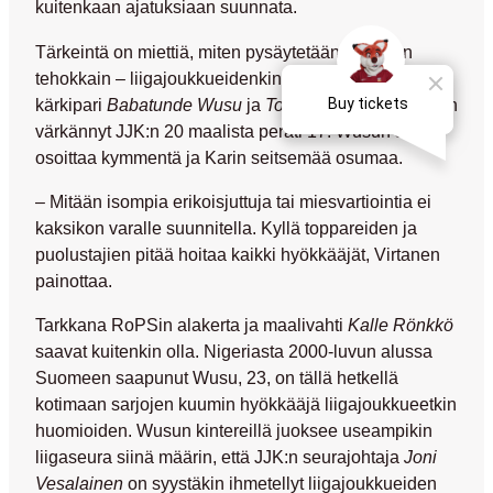
kuitenkaan ajatuksiaan suunnata.
Tärkeintä on miettiä, miten pysäytetään Ykkösen
tehokkain – liigajoukkueidenkin kovasti havittelema –
kärkipari
Babatunde Wusu
ja
Tommi Kari
. Kaksikko on
värkännyt JJK:n 20 maalista peräti 17. Wusun saldo
osoittaa kymmentä ja Karin seitsemää osumaa.
– Mitään isompia erikoisjuttuja tai miesvartiointia ei
kaksikon varalle suunnitella. Kyllä toppareiden ja
puolustajien pitää hoitaa kaikki hyökkääjät, Virtanen
painottaa.
Tarkkana RoPSin alakerta ja maalivahti
Kalle Rönkkö
saavat kuitenkin olla. Nigeriasta 2000-luvun alussa
Suomeen saapunut Wusu, 23, on tällä hetkellä
kotimaan sarjojen kuumin hyökkääjä liigajoukkueetkin
huomioiden. Wusun kintereillä juoksee useampikin
liigaseura siinä määrin, että JJK:n seurajohtaja
Joni
Vesalainen
on syystäkin ihmetellyt liigajoukkueiden