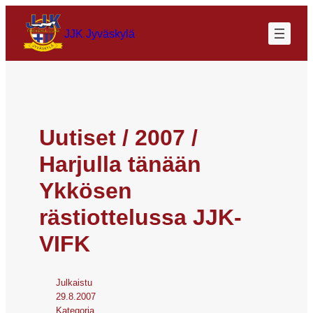
JJK Jyväskylä
Uutiset / 2007 /
Harjulla tänään
Ykkösen
rästiottelussa JJK-
VIFK
Julkaistu
29.8.2007
Kategoria