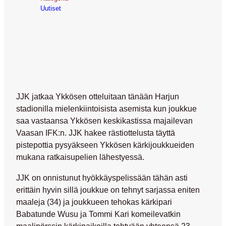
Uutiset
JJK jatkaa Ykkösen otteluitaan tänään Harjun
stadionilla mielenkiintoisista asemista kun joukkue
saa vastaansa Ykkösen keskikastissa majailevan
Vaasan IFK:n. JJK hakee rästiottelusta täyttä
pistepottia pysyäkseen Ykkösen kärkijoukkueiden
mukana ratkaisupelien lähestyessä.
JJK on onnistunut hyökkäyspelissään tähän asti
erittäin hyvin sillä joukkue on tehnyt sarjassa eniten
maaleja (34) ja joukkueen tehokas kärkipari
Babatunde Wusu ja Tommi Kari komeilevatkin
maalipörssin kärkipaikoilla tehtyään yhteensä 23