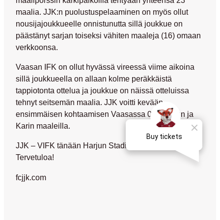
maalia. JJK:n puolustuspelaaminen on myös ollut
nousijajoukkueelle onnistunutta sillä joukkue on
päästänyt sarjan toiseksi vähiten maaleja (16) omaan
verkkoonsa.
Vaasan IFK on ollut hyvässä vireessä viime aikoina
sillä joukkueella on allaan kolme peräkkäistä
tappiotonta ottelua ja joukkue on näissä otteluissa
tehnyt seitsemän maalia. JJK voitti kevään
ensimmäisen kohtaamisen Vaasassa 0-2 Wusun ja
Karin maaleilla.
JJK – VIFK tänään Harjun Stadionilla klo 18.30 –
Tervetuloa!
fcjjk.com