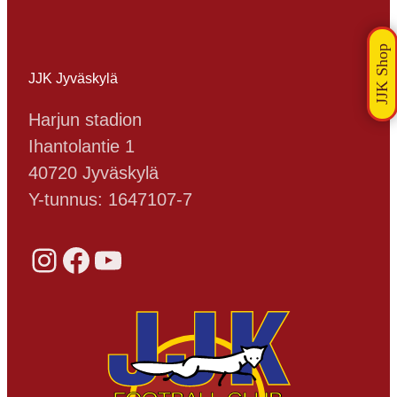
JJK Jyväskylä
Harjun stadion
Ihantolantie 1
40720 Jyväskylä
Y-tunnus: 1647107-7
Instagram
Facebook
YouTube