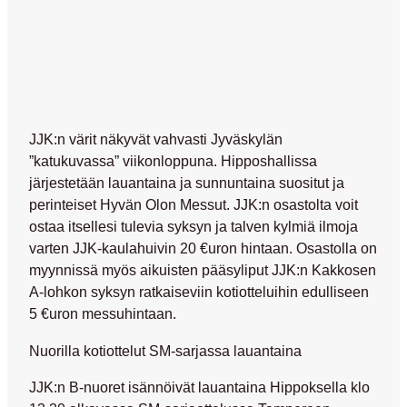
JJK:n värit näkyvät vahvasti Jyväskylän
”katukuvassa” viikonloppuna. Hipposhallissa
järjestetään lauantaina ja sunnuntaina suositut ja
perinteiset Hyvän Olon Messut. JJK:n osastolta voit
ostaa itsellesi tulevia syksyn ja talven kylmiä ilmoja
varten JJK-kaulahuivin 20 €uron hintaan. Osastolla on
myynnissä myös aikuisten pääsyliput JJK:n Kakkosen
A-lohkon syksyn ratkaiseviin kotiotteluihin edulliseen
5 €uron messuhintaan.
Nuorilla kotiottelut SM-sarjassa lauantaina
JJK:n B-nuoret isännöivät lauantaina Hippoksella klo