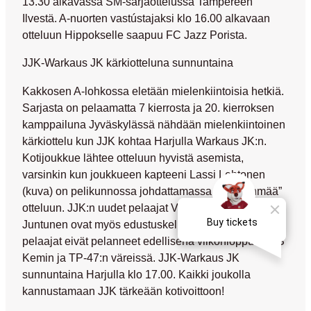
13.30 alkavassa SM-sarjaottelussa Tampereen
Ilvestä. A-nuorten vastústajaksi klo 16.00 alkavaan
otteluun Hippokselle saapuu FC Jazz Porista.
JJK-Warkaus JK kärkiotteluna sunnuntaina
Kakkosen A-lohkossa eletään mielenkiintoisia hetkiä.
Sarjasta on pelaamatta 7 kierrosta ja 20. kierroksen
kamppailuna Jyväskylässä nähdään mielenkiintoinen
kärkiottelu kun JJK kohtaa Harjulla Warkaus JK:n.
Kotijoukkue lähtee otteluun hyvistä asemista,
varsinkin kun joukkueen kapteeni Lassi Lehtonen
(kuva) on pelikunnossa johdattamassa ”ketturyhmää”
otteluun. JJK:n uudet pelaajat Ville Himanka ja Jouni
Juntunen ovat myös edustuskelpoisia ottelussa sillä
pelaajat eivät pelanneet edellisenä viikonloppuna PS
Kemin ja TP-47:n väreissä. JJK-Warkaus JK
sunnuntaina Harjulla klo 17.00. Kaikki joukolla
kannustamaan JJK tärkeään kotivoittoon!