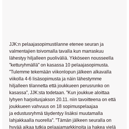
JJK:n pelaajasopimustilanne etenee seuran ja
valmentajien toivomalla tavalla kun marraskuu
lähestyy hiljalleen puoliväliä. Ykköseen nousseella
”ketturyhmällä” on kasassa 10 pelaajasopimusta.
”Tulemme tekemään viikonlopun jälkeen alkavalla
viikolla 4-6 lisäsopimusta ja näin lähestymme
hiljalleen tilannetta että joukkueen perusrunko on
kasassa”, JJK:sta todetaan. ”Kun joukkue aloittaa
lyhyen harjoitusjakson 20.11. niin tavoitteena on että
joukkueen vahvuus on 18 sopimuspelaajaa
ja edustusryhmä täydentyy lisäksi muutamalla
lahjakkaalla nuorella”. ”Tämän jälkeen seuralla on
hyvää aikaa tutkia pelaajamarkkinoita ja hakea vielä