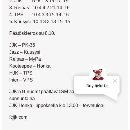
2. JJK 10 6 1 3 19-17 19
3. Reipas 10 4 4 2 21-14 16
4. TPS 10 4 3 3 15-14 16
5. Kuusysi 10 4 3 3 13-15 15
Päätöskierros su 8.10.
JJK – PK-35
Jazz – Kuusysi
Reipas – MyPa
Kooteepee – Honka
HJK – TPS
Inter – VPS
JJK:n B-nuoret päättävät SM-sarjan myös
sunnuntaina
JJK-Honka Hippoksella klo 13.00 – tervetuloa!
fcjjk.com