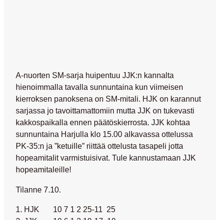
A-nuorten SM-sarja huipentuu JJK:n kannalta
hienoimmalla tavalla sunnuntaina kun viimeisen
kierroksen panoksena on SM-mitali. HJK on karannut
sarjassa jo tavoittamattomiin mutta JJK on tukevasti
kakkospaikalla ennen päätöskierrosta. JJK kohtaa
sunnuntaina Harjulla klo 15.00 alkavassa ottelussa
PK-35:n ja ”ketuille” riittää ottelusta tasapeli jotta
hopeamitalit varmistuisivat. Tule kannustamaan JJK
hopeamitaleille!
Tilanne 7.10.
1. HJK 10 7 1 2 25-11 25