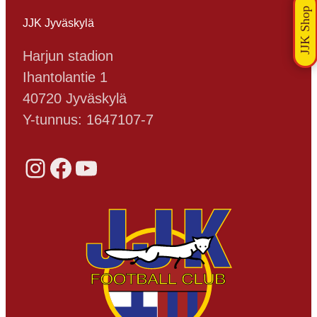
JJK Jyväskylä
Harjun stadion
Ihantolantie 1
40720 Jyväskylä
Y-tunnus: 1647107-7
Instagram
Facebook
YouTube