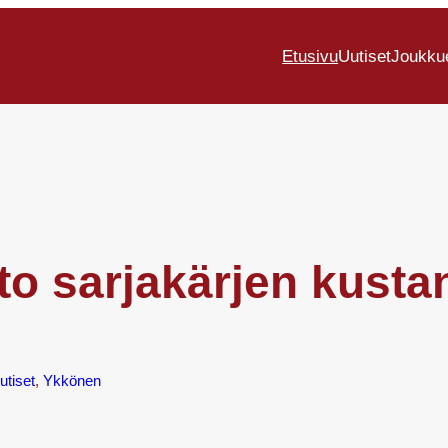
Etusivu
Uutiset
Joukku
tto sarjakärjen kusta
utiset
, 
Ykkönen