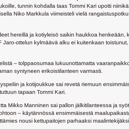
koille, tunnin kohdalla taas
Tommi Kari
upotti niini
isella
Niko Markkula
viimeisteli vielä rangaistuspotku
lleet hereillä ja kotiyleisö saikin haukkoa henkeään,
 FF Jaro-ottelun kylmäävä alku ei kuitenkaan toistunut
e pelistä – tolppaosumaa lukuunottamatta vaaranpaikk
taman syntyneen erikoistilanteen varmasti.
peliin ja kotijoukkue sai revetä riemuun ensimmäistä 
tuttuun tapaan Tommi Kari.
utta
Mikko Manninen
sai pallon jälkitilanteessa ja s
 johtoon – käytännössä ensimmäisestä maalupaikasta
tämies nousi kettupaitojen parhaaksi maalintekijäksi