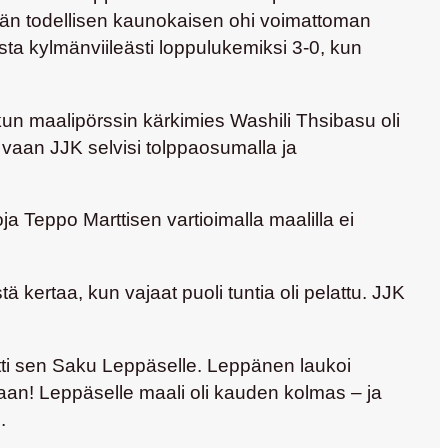
kään todellisen kaunokaisen ohi voimattoman
sta kylmänviileästi loppulukemiksi 3-0, kun
 kun maalipörssin kärkimies
Washili Thsibasu
oli
, vaan JJK selvisi tolppaosumalla ja
oja
Teppo Marttisen
vartioimalla maalilla ei
kertaa, kun vajaat puoli tuntia oli pelattu. JJK
yötti sen Saku Leppäselle. Leppänen laukoi
an! Leppäselle maali oli kauden kolmas – ja
.