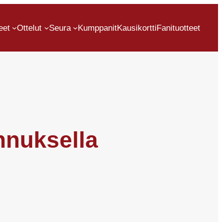
eet
Ottelut
Seura
Kumppanit
Kausikortti
Fanituotteet
nnuksella