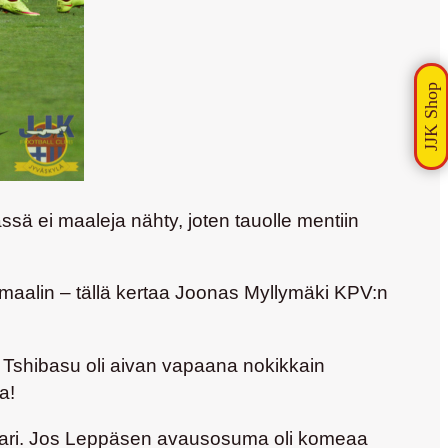
ssä ei maaleja nähty, joten tauolle mentiin
maalin – tällä kertaa Joonas Myllymäki KPV:n
ä Tshibasu oli aivan vapaana nokikkain
a!
i Kari. Jos Leppäsen avausosuma oli komeaa