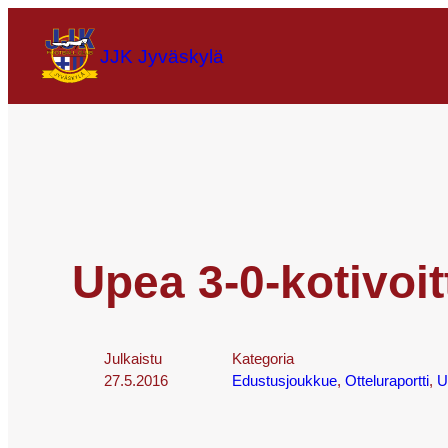
JJK Jyväskylä
Upea 3-0-kotivoi
Julkaistu
Kategoria
27.5.2016
Edustusjoukkue
, 
Otteluraportti
, 
U