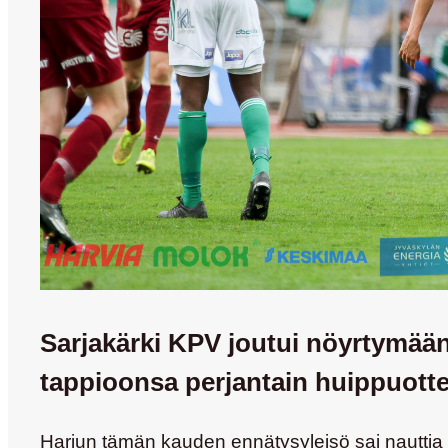
Sarjakärki KPV joutui nöyrtymää
tappioonsa perjantain huippuotte
Harjun tämän kauden ennätysyleisö sai nauttia 