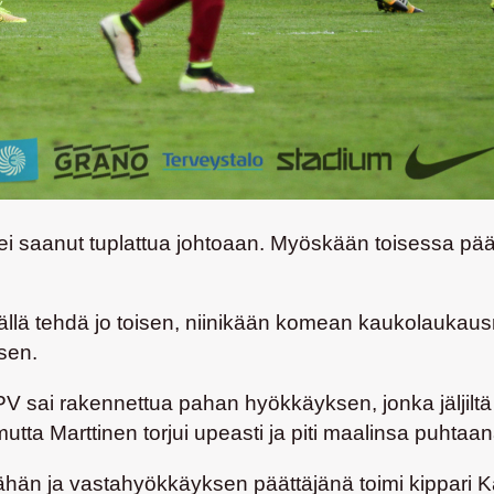
 ei saanut tuplattua johtoaan. Myöskään toisessa pää
ällä tehdä jo toisen, niinikään komean kaukolaukaus
sen.
PV sai rakennettua pahan hyökkäyksen, jonka jäljilt
utta Marttinen torjui upeasti ja piti maalinsa puhtaan
päähän ja vastahyökkäyksen päättäjänä toimi kippar