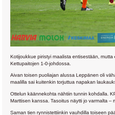
Kotijoukkue piristyi maalista entisestään, mutta
Kettupaitojen 1-0-johdossa.
Aivan toisen puoliajan alussa Leppänen oli väh
maalilla sai kuitenkin torjuttua napakan laukauk
Ottelun käännekohta nähtiin tunnin kohdalla. K
Marttisen kanssa. Tasoitus näytti jo varmalta – m
Saman tien rynnistettiinkin vauhdilla toiseen 