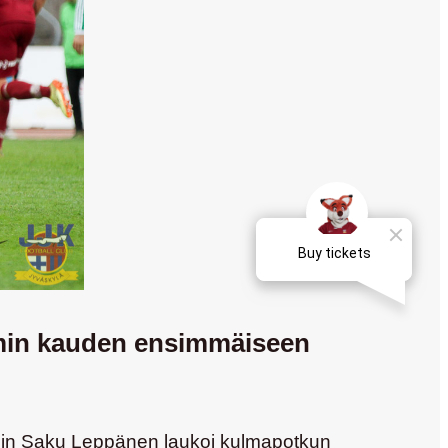
kemin kauden ensimmäiseen
sin
Saku Leppänen
laukoi kulmapotkun