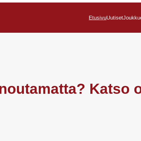
Etusivu
Uutiset
Joukku
 noutamatta? Katso o