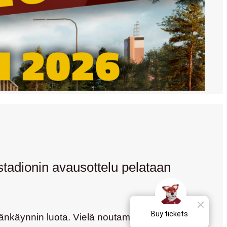
stadionin avausottelu pelataan
äänkäynnin luota. Vielä noutamatta olevat