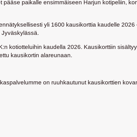
s et pääse paikalle ensimmäiseen Harjun kotipeliin, ko
nätyksellisesti yli 1600 kausikorttia kaudelle 202
a Jyväskylässä.
:n kotiotteluihin kaudella 2026.
Kausikorttiin sisält
ttu kausikortin alareunaan.
 (asiakaspalvelumme on ruuhkautunut kausikorttien ko