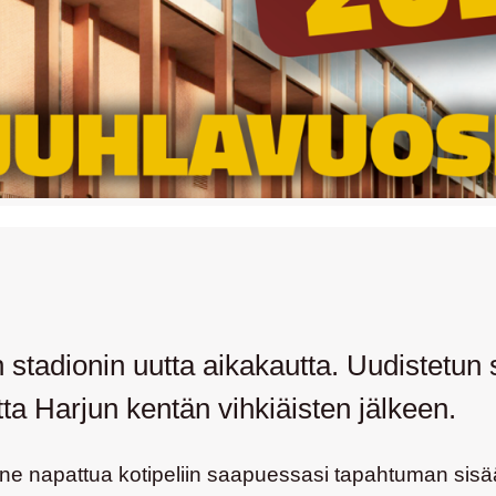
stadionin uutta aikakautta. Uudistetun 
tta Harjun kentän vihkiäisten jälkeen.
aat ne napattua kotipeliin saapuessasi tapahtuman sis