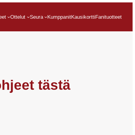
eet
Ottelut
Seura
Kumppanit
Kausikortti
Fanituotteet
hjeet tästä