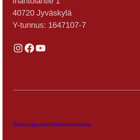
Ihantolantie 1
40720 Jyväskylä
Y-tunnus: 1647107-7
Instagram
Facebook
YouTube
Tietosuojaseloste
Rekisteriseloste