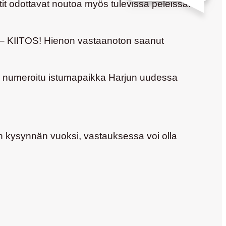
rtit odottavat noutoa myös tulevissa peleissä.
6 – KIITOS! Hienon vastaanoton saanut
yy numeroitu istumapaikka Harjun uudessa
van kysynnän vuoksi, vastauksessa voi olla