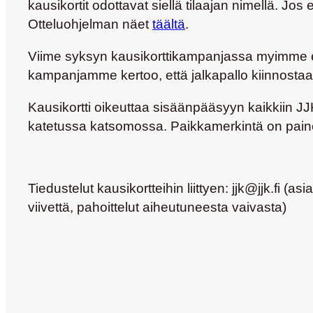
kausikortit odottavat siellä tilaajan nimellä. Jo
Otteluohjelman näet
täältä
.
Viime syksyn kausikorttikampanjassa myimme en
kampanjamme kertoo, että jalkapallo kiinnosta
Kausikortti oikeuttaa sisäänpääsyyn kaikkiin JJK
katetussa katsomossa.
Paikkamerkintä on paine
Tiedustelut kausikortteihin liittyen: jjk@jjk.fi
viivettä, pahoittelut aiheutuneesta vaivasta)