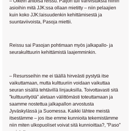
– Oikein antoisa reissu. Paljon tuli vahvistuksia niihin
asioihin mitä JJK:ssa ollaan mietitty – niin pelaajien
kuin koko JJK:laisuudenkin kehittämisestä ja
suuntaviivoista, Pasoja miettii.
Reissu sai Pasojan pohtimaan myös jalkapallo- ja
seurakulttuurin kehittämistä laajemminkin.
– Resursseihin me ei täällä hirveästi pystytä itse
vaikuttamaan, mutta kulttuuriin voidaan vaikuttaa
seuran sisällä tehtävillä linjauksilla. Toivottavasti sitä
”kulttuurityötä” aletaan välittömästi toteuttamaan ja
saamme nostettua jalkapallon arvostusta
Jyväskylässä ja Suomessa. Kaikki lähtee meistä
itsestämme – jos itse emme kunnioita tekemistämme
niin miten ulkopuoliset voivat sitä kunnioittaa?, ”Paso”