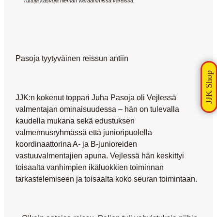
Tuttuja kasvoja hieman vieraammissa väreissä.
Pasoja tyytyväinen reissun antiin
JJK:n kokenut toppari Juha Pasoja oli Vejlessä
valmentajan ominaisuudessa – hän on tulevalla
kaudella mukana sekä edustuksen
valmennusryhmässä että junioripuolella
koordinaattorina A- ja B-junioreiden
vastuuvalmentajien apuna. Vejlessä hän keskittyi
toisaalta vanhimpien ikäluokkien toiminnan
tarkastelemiseen ja toisaalta koko seuran toimintaan.