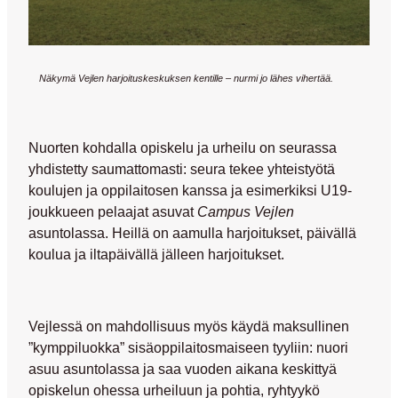
Näkymä Vejlen harjoituskeskuksen kentille – nurmi jo lähes vihertää.
Nuorten kohdalla opiskelu ja urheilu on seurassa
yhdistetty saumattomasti: seura tekee yhteistyötä
koulujen ja oppilaitosen kanssa ja esimerkiksi U19-
joukkueen pelaajat asuvat
Campus Vejlen
asuntolassa. Heillä on aamulla harjoitukset, päivällä
koulua ja iltapäivällä jälleen harjoitukset.
Vejlessä on mahdollisuus myös käydä maksullinen
”kymppiluokka” sisäoppilaitosmaiseen tyyliin: nuori
asuu asuntolassa ja saa vuoden aikana keskittyä
opiskelun ohessa urheiluun ja pohtia, ryhtyykö