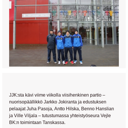
JJK:sta kävi viime viikolla viisihenkinen partio –
nuorisopäällikkö
Jarkko Jokiranta
ja edustuksen
pelaajat
Juha Pasoja
,
Antto Hilska
,
Benno Hanslian
ja
Ville Viljala
– tutustumassa yhteistyöseura Vejle
BK:n toimintaan Tanskassa.