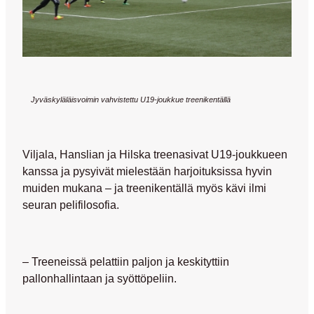
Jyväskyläläisvoimin vahvistettu U19-joukkue treenikentällä
Viljala, Hanslian ja Hilska treenasivat U19-joukkueen
kanssa ja pysyivät mielestään harjoituksissa hyvin
muiden mukana – ja treenikentällä myös kävi ilmi
seuran pelifilosofia.
– Treeneissä pelattiin paljon ja keskityttiin
pallonhallintaan ja syöttöpeliin.