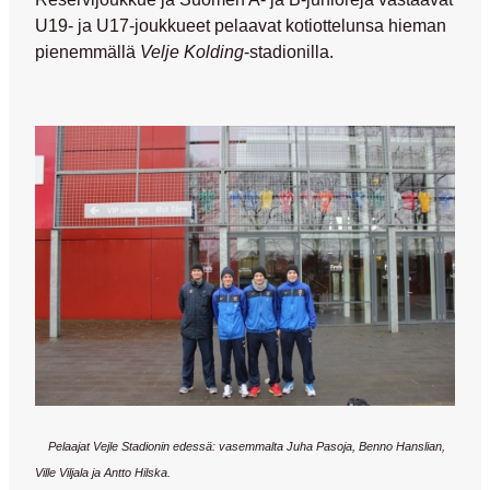
U19- ja U17-joukkueet pelaavat kotiottelunsa hieman
pienemmällä
Velje Kolding
-stadionilla.
Pelaajat Vejle Stadionin edessä: vasemmalta Juha Pasoja, Benno Hanslian,
Ville Viljala ja Antto Hilska.