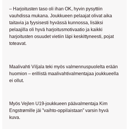
– Harjoitusten taso oli ihan OK, hyvin pysyttiin
vauhdissa mukana. Joukkueen pelaajat olivat aika
taitavia ja fyysisesti hyvässä kunnossa, lisäksi
pelaajilla oli hyvä harjoitusmotivaatio ja kaikki
harjoitusten osuudet vietiin läpi keskittyneesti, pojat
toteavat.
Maalivahti Viljala teki myös valmennuspuolelta erään
huomion – erillistä maalivahtivalmentajaa joukkueella
ei ollut.
Myös Vejlen U19-joukkueen päävalmentaja
Kim
Engstrømille
jäi ”vaihto-oppilaistaan” varsin hyvä
kuva.