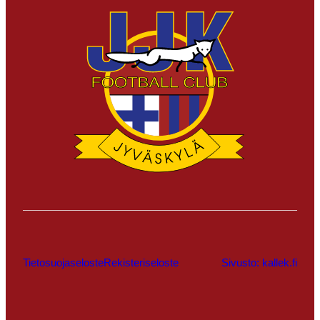
Tietosuojaseloste
Rekisteriseloste
Sivusto: kallek.fi