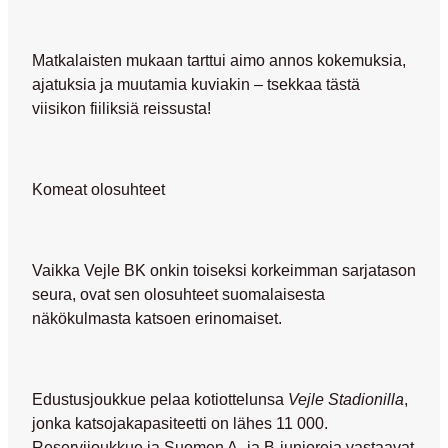
Matkalaisten mukaan tarttui aimo annos kokemuksia,
ajatuksia ja muutamia kuviakin – tsekkaa tästä
viisikon fiiliksiä reissusta!
Komeat olosuhteet
Vaikka Vejle BK onkin toiseksi korkeimman sarjatason
seura, ovat sen olosuhteet suomalaisesta
näkökulmasta katsoen erinomaiset.
Edustusjoukkue pelaa kotiottelunsa
Vejle Stadionilla
,
jonka katsojakapasiteetti on lähes 11 000.
Reservijoukkue ja Suomen A- ja B-junioreja vastaavat