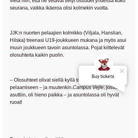
vielä niin, että he vetävät tietyt osuudet yhdessä koko
seurana, vaikka ikäeroa olisi kolmekin vuotta.
JJK:n nuorten pelaajien kolmikko (Viljala, Hanslian,
Hilska) treenasi U19-joukkueen mukana ja myös asui
muun joukkueen tavoin asuntolassa. Pojat kiittelevät
olosuhteita kaikin puolin.
– Olosuhteet olivat siellä kyllä todella hyvät futiksen
pelaamiseen – ja muutenkin.
Campus Vejle
, jossa
asuttiin, oli hieno paikka – ja asuntolassa oli hyvät
ruoat!