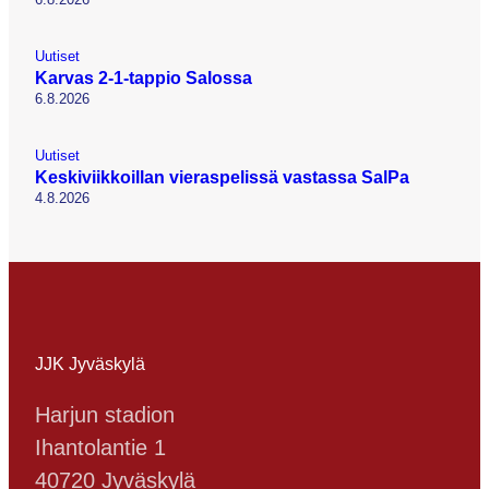
Uutiset
Karvas 2-1-tappio Salossa
6.8.2026
Uutiset
Keskiviikkoillan vieraspelissä vastassa SalPa
4.8.2026
JJK Jyväskylä
Harjun stadion
Ihantolantie 1
40720 Jyväskylä