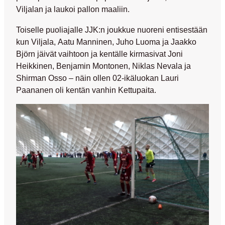
Viljalan ja laukoi pallon maaliin.
Toiselle puoliajalle JJK:n joukkue nuoreni entisestään
kun Viljala,
Aatu Manninen
,
Juho Luoma
ja
Jaakko
Björn
jäivät vaihtoon ja kentälle kirmasivat
Joni
Heikkinen
,
Benjamin Montonen
,
Niklas Nevala
ja
Shirman Osso
– näin ollen 02-ikäluokan
Lauri
Paananen
oli kentän vanhin Kettupaita.