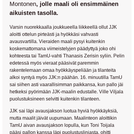
Montonen
, jolle maali oli ensimmäinen
aikuisten tasolla.
Varsin nuorekkaalla joukkueella liikkeellä ollut JJK
aloitti ottelun pirteästi ja hyökkäsi vahvasti
avausvartilla. Vieraiden maali pysyi kuitenkin
koskemattomana viimeistelyjen päädyttyä joko ohi
kohteesta tai TamU-vahti
Thanasis Zerisin
syliin. Pelin
edetessä myös vieraat pääsivät paremmin
rakentelemaan omaa hyökkäyspeliään ja tilanteita
alkoi syntyä myös JJK:n päähän. 16. minuutilla TamU
sai siihen asti vaarallisimman paikkansa, kun pallo jäi
hetkeksi pyörimään JJK-maalin edustalle.
Ville Viljala
puolustuksineen selvitti kuitenkin tilanteen.
JJK sai läpi avausjakson luotua hyviä hyökkäyksiä,
mutta maalit jäivät uupumaan. Maalinteon aloittikin
TamU aivan avausjakson lopulla, kun
Toni Toijala
pääsi pallon kanssa läpi puolustuslinjasta, ohitti