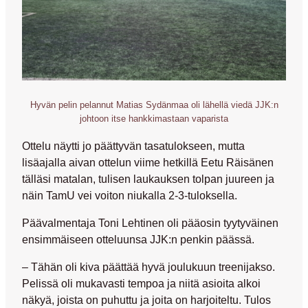
Hyvän pelin pelannut Matias Sydänmaa oli lähellä viedä JJK:n
johtoon itse hankkimastaan vaparista
Ottelu näytti jo päättyvän tasatulokseen, mutta
lisäajalla aivan ottelun viime hetkillä
Eetu Räisänen
tälläsi matalan, tulisen laukauksen tolpan juureen ja
näin TamU vei voiton niukalla 2-3-tuloksella.
Päävalmentaja
Toni Lehtinen
oli pääosin tyytyväinen
ensimmäiseen otteluunsa JJK:n penkin päässä.
– Tähän oli kiva päättää hyvä joulukuun treenijakso.
Pelissä oli mukavasti tempoa ja niitä asioita alkoi
näkyä, joista on puhuttu ja joita on harjoiteltu. Tulos