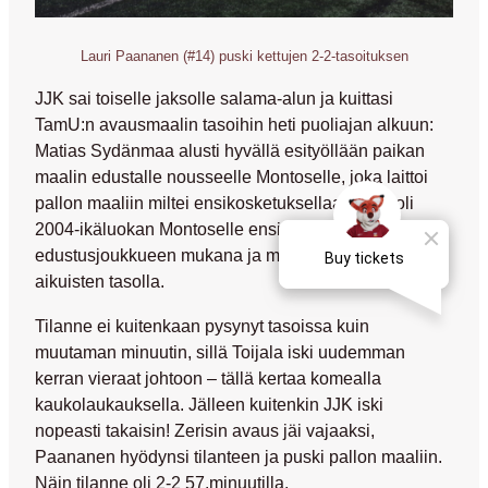
Lauri Paananen (#14) puski kettujen 2-2-tasoituksen
JJK sai toiselle jaksolle salama-alun ja kuittasi
TamU:n avausmaalin tasoihin heti puoliajan alkuun:
Matias Sydänmaa
alusti hyvällä esityöllään paikan
maalin edustalle nousseelle Montoselle, joka laittoi
pallon maaliin miltei ensikosketuksellaan! Peli oli
2004-ikäluokan Montoselle ensimmäinen
edustusjoukkueen mukana ja maali ensimmäinen
aikuisten tasolla.
Tilanne ei kuitenkaan pysynyt tasoissa kuin
muutaman minuutin, sillä Toijala iski uudemman
kerran vieraat johtoon – tällä kertaa komealla
kaukolaukauksella. Jälleen kuitenkin JJK iski
nopeasti takaisin! Zerisin avaus jäi vajaaksi,
Paananen hyödynsi tilanteen ja puski pallon maaliin.
Näin tilanne oli 2-2 57.minuutilla.