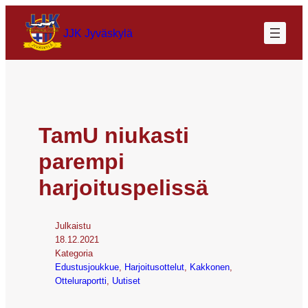
JJK Jyväskylä
TamU niukasti
parempi
harjoituspelissä
Julkaistu
18.12.2021
Kategoria
Edustusjoukkue
, 
Harjoitusottelut
, 
Kakkonen
, 
Otteluraportti
, 
Uutiset