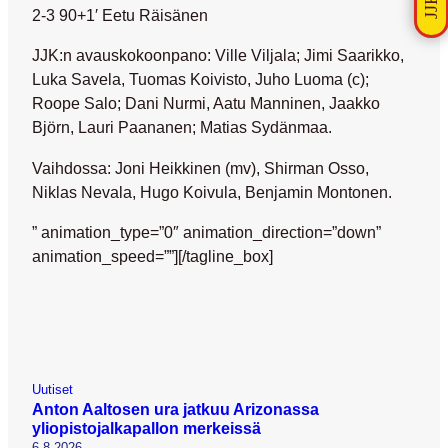
2-3 90+1′ Eetu Räisänen
JJK:n avauskokoonpano: Ville Viljala; Jimi Saarikko,
Luka Savela, Tuomas Koivisto, Juho Luoma (c);
Roope Salo; Dani Nurmi, Aatu Manninen, Jaakko
Björn, Lauri Paananen; Matias Sydänmaa.
Vaihdossa: Joni Heikkinen (mv), Shirman Osso,
Niklas Nevala, Hugo Koivula, Benjamin Montonen.
” animation_type=”0″ animation_direction=”down”
animation_speed=””][/tagline_box]
Uutiset
Anton Aaltosen ura jatkuu Arizonassa
yliopistojalkapallon merkeissä
6.8.2026