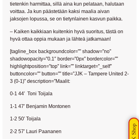
tietenkin harmittaa, sillä aina kun pelataan, halutaan
voittaa. Ja kun päästetään kaksi maalia aivan
jaksojen lopussa, se on tietynlainen kasvun paikka.
– Kaiken kaikkiaan kuitenkin hyvä suoritus, tästä on
hyvä ottaa oppia mukaan ja lähteä jatkamaan!
[tagline_box backgroundcolor=”” shadow=”no”
shadowopacity=”0.1″ border=”0px” bordercolor=””
highlightposition=”top” link=”” linktarget=”_self”
buttoncolor=”” button=”” title=”JJK – Tampere United 2-
3 (0-1)” description=”Maalit:
0-1 44′ Toni Toijala
1-1 47′ Benjamin Montonen
1-2 50′ Toijala
2-2 57′ Lauri Paananen