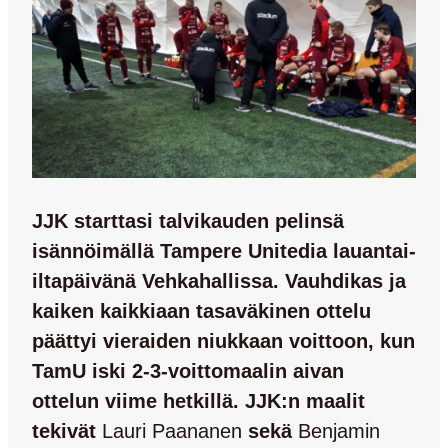
JJK starttasi talvikauden pelinsä
isännöimällä Tampere Unitedia lauantai-
iltapäivänä Vehkahallissa. Vauhdikas ja
kaiken kaikkiaan tasaväkinen ottelu
päättyi vieraiden niukkaan voittoon, kun
TamU iski 2-3-voittomaalin aivan
ottelun viime hetkillä. JJK:n maalit
tekivät
Lauri Paananen
sekä
Benjamin