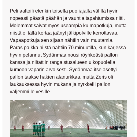
Peli aaltoili etenkin toisella puoliajalla välillä hyvin
nopeasti päästä päähän ja vauhtia tapahtumissa riitti.
Molemmat saivat myös useampia kulmapotkuja, mutta
niistä ei tällä kertaa jäänyt jälkipolville kerrottavaa.
Vapaapotkuja sen sijaan nähtiin vain muutamia.
Paras paikka niistä nähtiin 70.minuutilla, kun kärjessä
hyvin pelannut Sydänmaa nousi röyhkeästi pallon
kanssa ja niitattiin rangaistusalueen ulkopuolella
kumoon vaparin arvoisesti. Sydänmaa itse asettyi
pallon taakse hakien alanurkkaa, mutta Zeris oli
laukauksessa hyvin mukana ja nyrkkeili pallon
väljemmille vesille.