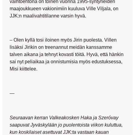
vaihtoehtona on toinen vuonna 1995-syntyneiden
maajoukkueen vakionimiin kuuluva
Ville Viljala
, on
JJK:n maalivahtitilanne varsin hyvä.
– Olen kyllä tosi iloinen myös Jirin puolesta. Villen
lisäksi Jirikin on treenannut meidän kanssamme
talven aikana ja tehnyt kovasti töitä. Hyvä, että hänkin
sai nyt peliaikaa ja onnistumisia myös edustuksessa,
Misi kiittelee.
—
Seuraavan kerran Valkeakosken Haka ja Szeróvay
saapuvat Jyväskylään jo puolentoista viikon kuluttua,
kun koskilaiset asettuvat JJK:ta vastaan kauan