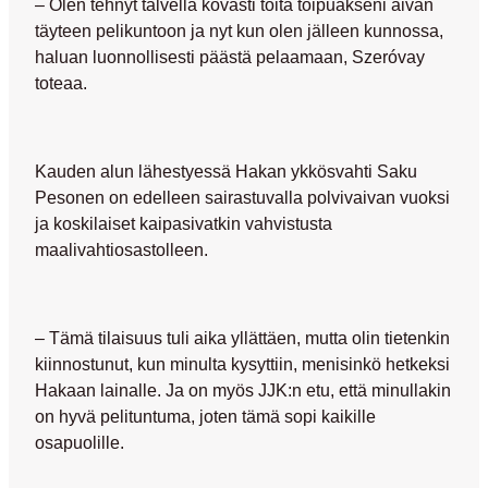
– Olen tehnyt talvella kovasti töitä toipuakseni aivan
täyteen pelikuntoon ja nyt kun olen jälleen kunnossa,
haluan luonnollisesti päästä pelaamaan, Szeróvay
toteaa.
Kauden alun lähestyessä Hakan ykkösvahti
Saku
Pesonen
on edelleen sairastuvalla polvivaivan vuoksi
ja koskilaiset kaipasivatkin vahvistusta
maalivahtiosastolleen.
– Tämä tilaisuus tuli aika yllättäen, mutta olin tietenkin
kiinnostunut, kun minulta kysyttiin, menisinkö hetkeksi
Hakaan lainalle. Ja on myös JJK:n etu, että minullakin
on hyvä pelituntuma, joten tämä sopi kaikille
osapuolille.