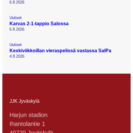
6.8.2026
Uutiset
Karvas 2-1-tappio Salossa
6.8.2026
Uutiset
Keskiviikkoillan vieraspelissä vastassa SalPa
4.8.2026
JJK Jyväskylä
Harjun stadion
Ihantolantie 1
40720 Jyväskylä