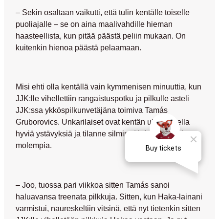
– Sekin osaltaan vaikutti, että tulin kentälle toiselle
puoliajalle – se on aina maalivahdille hieman
haasteellista, kun pitää päästä peliin mukaan. On
kuitenkin hienoa päästä pelaamaan.
Misi ehti olla kentällä vain kymmenisen minuuttia, kun
JJK:lle vihellettiin rangaistuspotku ja pilkulle asteli
JJK:ssa ykköspilkunvetäjäna toimiva
Tamás
Gruborovics
. Unkarilaiset ovat kentän ulkopuolella
hyviä ystävyksiä ja tilanne silminnähden huvittikin
molempia.
– Joo, tuossa pari viikkoa sitten Tamás sanoi
haluavansa treenata pilkkuja. Sitten, kun Haka-lainani
varmistui, naureskeltiin vitsinä, että nyt tietenkin sitten