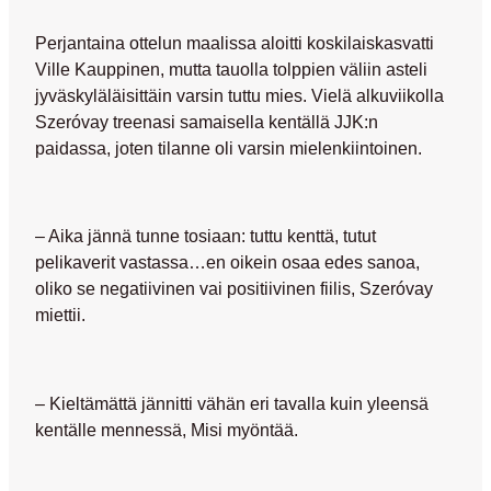
Perjantaina ottelun maalissa aloitti koskilaiskasvatti
Ville Kauppinen
, mutta tauolla tolppien väliin asteli
jyväskyläläisittäin varsin tuttu mies. Vielä alkuviikolla
Szeróvay treenasi samaisella kentällä JJK:n
paidassa, joten tilanne oli varsin mielenkiintoinen.
– Aika jännä tunne tosiaan: tuttu kenttä, tutut
pelikaverit vastassa…en oikein osaa edes sanoa,
oliko se negatiivinen vai positiivinen fiilis, Szeróvay
miettii.
– Kieltämättä jännitti vähän eri tavalla kuin yleensä
kentälle mennessä, Misi myöntää.