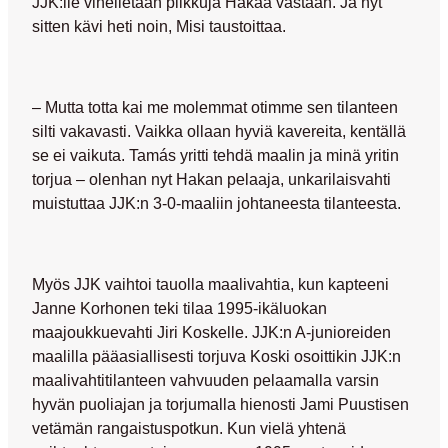
JJK:lle vihelletään pilkkuja Hakaa vastaan. Ja nyt
sitten kävi heti noin, Misi taustoittaa.
– Mutta totta kai me molemmat otimme sen tilanteen
silti vakavasti. Vaikka ollaan hyviä kavereita, kentällä
se ei vaikuta. Tamás yritti tehdä maalin ja minä yritin
torjua – olenhan nyt Hakan pelaaja, unkarilaisvahti
muistuttaa JJK:n 3-0-maaliin johtaneesta tilanteesta.
Myös JJK vaihtoi tauolla maalivahtia, kun kapteeni
Janne Korhonen
teki tilaa 1995-ikäluokan
maajoukkuevahti
Jiri Koskelle
. JJK:n A-junioreiden
maalilla pääasiallisesti torjuva Koski osoittikin JJK:n
maalivahtitilanteen vahvuuden pelaamalla varsin
hyvän puoliajan ja torjumalla hienosti
Jami Puustisen
vetämän rangaistuspotkun. Kun vielä yhtenä