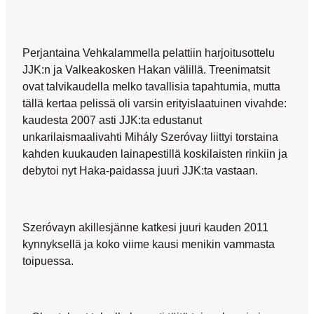
Perjantaina Vehkalammella pelattiin harjoitusottelu
JJK:n ja Valkeakosken Hakan välillä. Treenimatsit
ovat talvikaudella melko tavallisia tapahtumia, mutta
tällä kertaa pelissä oli varsin erityislaatuinen vivahde:
kaudesta 2007 asti JJK:ta edustanut
unkarilaismaalivahti
Mihály Szeróvay
liittyi torstaina
kahden kuukauden lainapestillä koskilaisten rinkiin ja
debytoi nyt Haka-paidassa juuri JJK:ta vastaan.
Szeróvayn akillesjänne katkesi juuri kauden 2011
kynnyksellä ja koko viime kausi menikin vammasta
toipuessa.