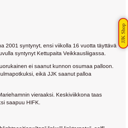
 2001 syntynyt, ensi viikolla 16 vuotta täyttävä
luvulla syntynyt Kettupaita Veikkausliigassa.
a nuorukainen ei saanut kunnon osumaa palloon.
n kulmapotkuksi, eikä JJK saanut palloa
 Mariehamnin vieraaksi. Keskiviikkona taas
aksi saapuu HIFK.