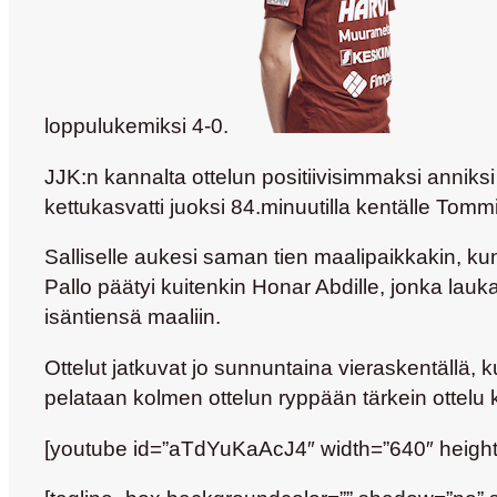
loppulukemiksi 4-0.
JJK:n kannalta ottelun positiivisimmaksi anniksi
kettukasvatti juoksi 84.minuutilla kentälle
Tommi
Salliselle aukesi saman tien maalipaikkakin, k
Pallo päätyi kuitenkin
Honar Abdille
, jonka lauk
isäntiensä maaliin.
Ottelut jatkuvat jo sunnuntaina vieraskentällä,
pelataan kolmen ottelun ryppään tärkein ottelu 
[youtube id=”aTdYuKaAcJ4″ width=”640″ height