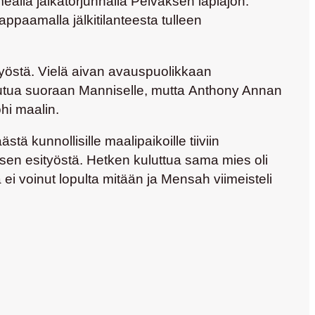
mealla jalkatorjunnalla Pelvaksen läpiajon.
ppaamalla jälkitilanteesta tulleen
yöstä. Vielä aivan avauspuolikkaan
ajautua suoraan Manniselle, mutta
Anthony Annan
hi maalin.
tä kunnollisille maalipaikoille tiiviin
ksen esityöstä. Hetken kuluttua sama mies oli
 ei voinut lopulta mitään ja Mensah viimeisteli