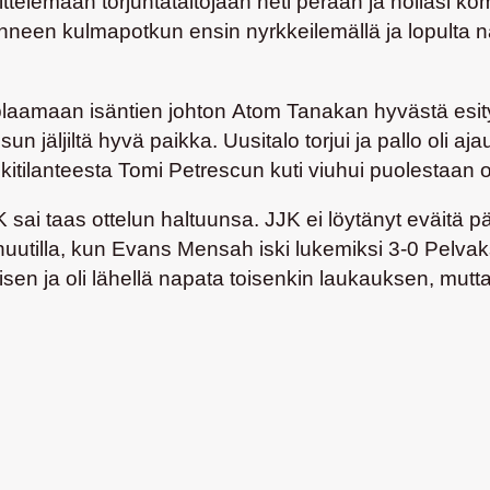
ittelemään torjuntataitojaan heti perään ja nollasi ko
nneen kulmapotkun ensin nyrkkeilemällä ja lopulta na
plaamaan isäntien johton
Atom Tanakan
hyvästä esit
un jäljiltä hyvä paikka. Uusitalo torjui ja pallo oli 
lkitilanteesta
Tomi Petrescun
kuti viuhui puolestaan o
 sai taas ottelun haltuunsa. JJK ei löytänyt eväitä pääs
nuutilla, kun
Evans Mensah
iski lukemiksi 3-0 Pelva
isen ja oli lähellä napata toisenkin laukauksen, mutta