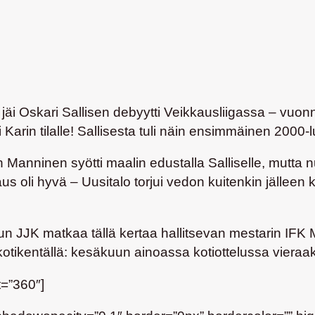
 jäi
Oskari Sallisen
debyytti Veikkausliigassa – vuonna
 Karin
tilalle! Sallisesta tuli näin ensimmäinen 2000-
un Manninen syötti maalin edustalla Salliselle, mutt
aus oli hyvä – Uusitalo torjui vedon kuitenkin jällee
 kun JJK matkaa tällä kertaa hallitsevan mestarin IFK
kotikentällä: kesäkuun ainoassa kotiottelussa viera
=”360″]