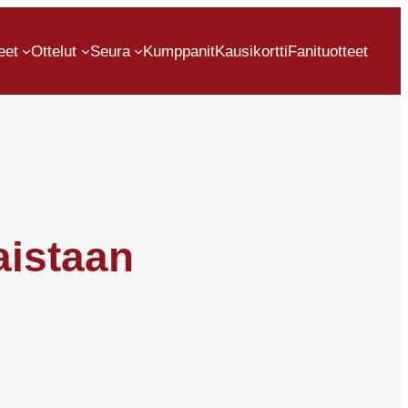
eet
Ottelut
Seura
Kumppanit
Kausikortti
Fanituotteet
aistaan