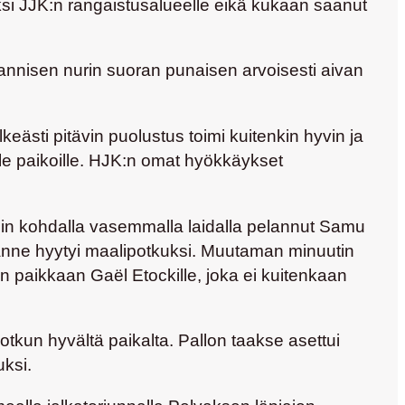
keksi JJK:n rangaistusalueelle eikä kukaan saanut
annisen
nurin suoran punaisen arvoisesti aivan
ästi pitävin puolustus toimi kuitenkin hyvin ja
ville paikoille. HJK:n omat hyökkäykset
nin kohdalla vasemmalla laidalla pelannut
Samu
tilanne hyytyi maalipotkuksi. Muutaman minuutin
ään paikkaan
Gaël Etockille
, joka ei kuitenkaan
otkun hyvältä paikalta. Pallon taakse asettui
uksi.