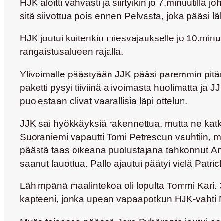
HJK aloitti vahvasti ja siirtyikin jo 7.minuutill
sitä siivottua pois ennen Pelvasta, joka pääsi 
HJK joutui kuitenkin miesvajaukselle jo 10.minuu
rangaistusalueen rajalla.
Ylivoimalle päästyään JJK pääsi paremmin pitäm
paketti pysyi tiiviinä alivoimasta huolimatta ja 
puolestaan olivat vaarallisia läpi ottelun.
JJK sai hyökkäyksiä rakennettua, mutta ne katk
Suoraniemi
vapautti
Tomi Petrescun
vauhtiin, m
päästä taas oikeana puolustajana tahkonnut
An
saanut lauottua. Pallo ajautui päätyi vielä
Patric
Lähimpänä maalintekoa oli lopulta
Tommi Kari.
kapteeni, jonka upean vapaapotkun HJK-vahti