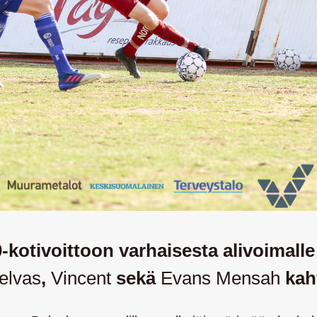
0-kotivoittoon varhaisesta alivoimall
elvas
,
Vincent
sekä
Evans Mensah
kah