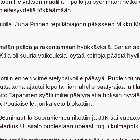
a johtoon Pelvaksen maalilla – pallo jäi pyörimään het
lähietäisyydeltä tökkäämään
tilla.
Juha Pirinen
repi läpiajoon päässeen
Mikko M
ään palloa ja rakentamaan hyökkäyksiä. Sarjan selke
JJK:lla oli suuria vaikeuksia löytää keinoja päästä hy
ottiin ennen viimeistelypaikoille pääsyä. Puolen tun
utta tämä ajautui lopulta liian lähelle päätyrajaa ja 
tto Tapaninen
syötti miltei päätyrajalta boksiin hyv
k Poutiaiselle
, jonka veto blokattiin.
36.minuutilla Suoraniemeä rikottiin ja JJK sai vapaap
Markus Uusitalo
puolestaan upeasti torjui kulmapotk