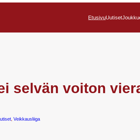
Etusivu
Uutiset
Joukku
i selvän voiton vier
utiset
, 
Veikkausliiga