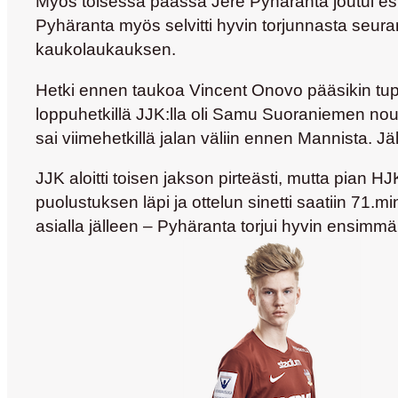
Myös toisessa päässä
Jere Pyhäranta
joutui es
Pyhäranta myös selvitti hyvin torjunnasta seura
kaukolaukauksen.
Hetki ennen taukoa Vincent Onovo pääsikin tu
loppuhetkillä JJK:lla oli
Samu Suoraniemen
nous
sai viimehetkillä jalan väliin ennen Mannista. Jä
JJK aloitti toisen jakson pirteästi, mutta pian HJK
puolustuksen läpi ja ottelun sinetti saatiin 71.mi
asialla jälleen – Pyhäranta torjui hyvin ensimmä