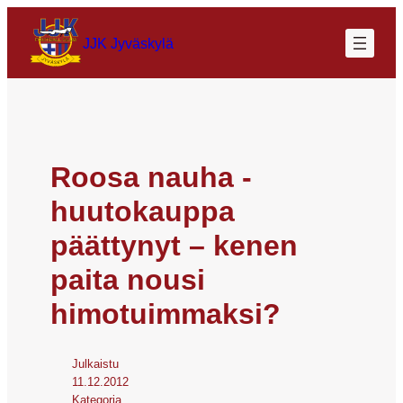
JJK Jyväskylä
Roosa nauha -
huutokauppa
päättynyt – kenen
paita nousi
himotuimmaksi?
Julkaistu
11.12.2012
Kategoria