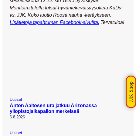
keskiviikkona 12.12. klo 18:45
Jyväskylän
Monitoimitalolla futsal-hyväntekeväisyysottelu KaDy
vs. JJK. Koko tuotto Roosa nauha -keräykseen.
Lisätietoja tapahtuman Facebook-sivuilta.
Tervetuloa!
Uutiset
Anton Aaltosen ura jatkuu Arizonassa
yliopistojalkapallon merkeissä
6.8.2026
Uutiset