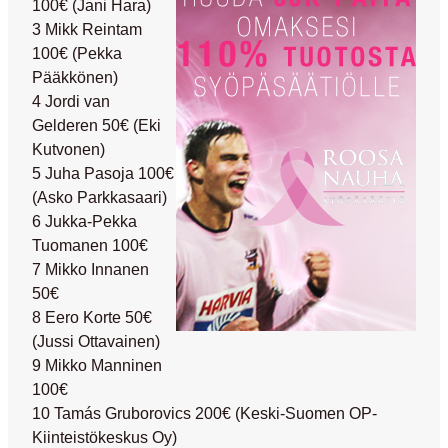
100€
(Jani Hara)
3 Mikk Reintam
100€
(Pekka
Pääkkönen)
4 Jordi van
Gelderen 50€
(Eki
Kutvonen)
5 Juha Pasoja 100€
(Asko Parkkasaari)
6 Jukka-Pekka
Tuomanen 100€
7 Mikko Innanen
50€
8 Eero Korte 50€
(Jussi Ottavainen)
9 Mikko Manninen
100€
10 Tamás Gruborovics 200€
(Keski-Suomen OP-
Kiinteistökeskus Oy)