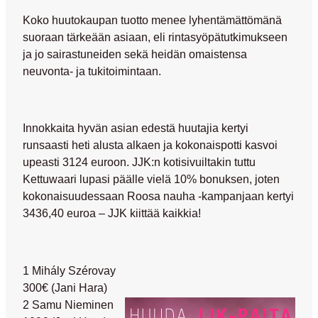
Koko huutokaupan tuotto menee lyhentämättömänä
suoraan tärkeään asiaan, eli rintasyöpätutkimukseen
ja jo sairastuneiden sekä heidän omaistensa
neuvonta- ja tukitoimintaan.
Innokkaita hyvän asian edestä huutajia kertyi
runsaasti heti alusta alkaen ja kokonaispotti kasvoi
upeasti 3124 euroon. JJK:n kotisivuiltakin tuttu
Kettuwaari lupasi päälle vielä 10% bonuksen, joten
kokonaisuudessaan Roosa nauha -kampanjaan kertyi
3436,40 euroa
– JJK kiittää kaikkia!
1 Mihály Szérovay
300€
(Jani Hara)
2 Samu Nieminen