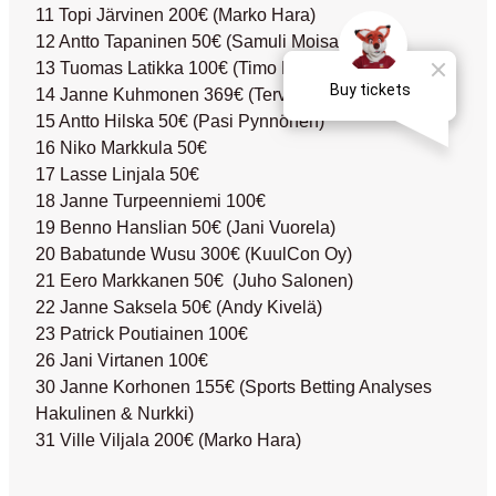
11 Topi Järvinen 200€
(Marko Hara)
12 Antto Tapaninen 50€
(Samuli Moisander)
13 Tuomas Latikka 100€
(Timo Nieminen)
14 Janne Kuhmonen 369€
(Terveystalo)
15 Antto Hilska 50€
(Pasi Pynnönen)
16 Niko Markkula 50€
17 Lasse Linjala 50€
18 Janne Turpeenniemi 100€
19 Benno Hanslian 50€
(Jani Vuorela)
20 Babatunde Wusu 300€
(KuulCon Oy)
21 Eero Markkanen 50€
(Juho Salonen)
22 Janne Saksela 50€
(Andy Kivelä)
23 Patrick Poutiainen 100€
26 Jani Virtanen 100€
30 Janne Korhonen 155€
(Sports Betting Analyses
Hakulinen & Nurkki)
31 Ville Viljala 200€
(Marko Hara)