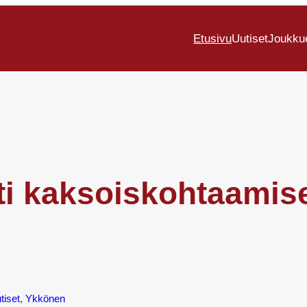
Etusivu
Uutiset
Joukku
ti kaksoiskohtaamis
tiset
, 
Ykkönen