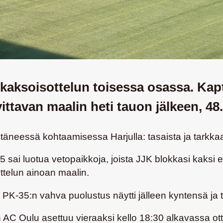
kaksoisottelun toisessa osassa. Kap
ittavan maalin heti tauon jälkeen, 48.
neessä kohtaamisessa Harjulla: tasaista ja tarkkaa tai
5 sai luotua vetopaikkoja, joista JJK blokkasi kaksi
ttelun ainoan maalin.
 PK-35:n vahva puolustus näytti jälleen kyntensä ja ta
n AC Oulu asettuu vieraaksi kello 18:30 alkavassa ot