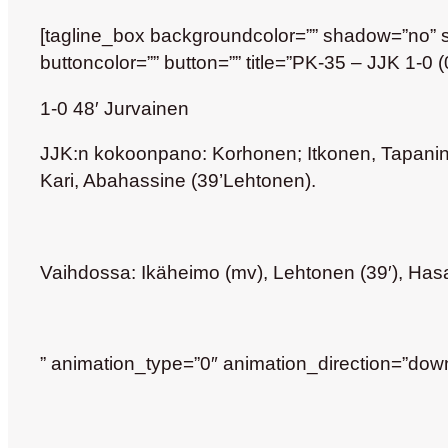
[tagline_box backgroundcolor=”” shadow=”no” sha
buttoncolor=”” button=”” title=”PK-35 – JJK 1-0 (
1-0 48′ Jurvainen
JJK:n kokoonpano: Korhonen; Itkonen, Tapaninen
Kari, Abahassine (39’Lehtonen).
Vaihdossa: Ikäheimo (mv), Lehtonen (39′), Ha
” animation_type=”0″ animation_direction=”down