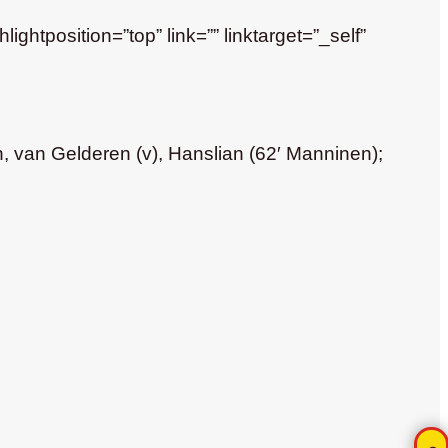
htposition=”top” link=”” linktarget=”_self”
, van Gelderen (v), Hanslian (62′ Manninen);