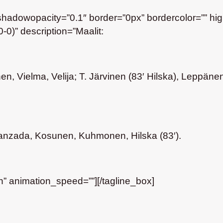
dowopacity=”0.1″ border=”0px” bordercolor=”” highlig
0-0)” description=”Maalit:
, Vielma, Velija; T. Järvinen (83′ Hilska), Leppänen
sanzada, Kosunen, Kuhmonen, Hilska (83′).
” animation_speed=””][/tagline_box]