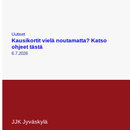
Uutiset
Kausikortit vielä noutamatta? Katso
ohjeet tästä
6.7.2026
JJK Jyväskylä