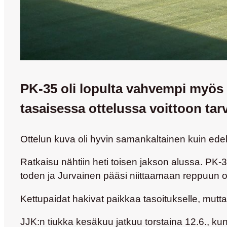
PK-35 oli lopulta vahvempi myös 
tasaisessa ottelussa voittoon tarv
Ottelun kuva oli hyvin samankaltainen kuin edeltä
Ratkaisu nähtiin heti toisen jakson alussa. PK-3
toden ja Jurvainen pääsi niittaamaan reppuun o
Kettupaidat hakivat paikkaa tasoitukselle, mutta
JJK:n tiukka kesäkuu jatkuu torstaina 12.6., ku