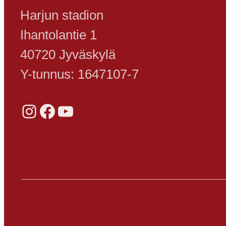
Harjun stadion
Ihantolantie 1
40720 Jyväskylä
Y-tunnus: 1647107-7
Instagram
Facebook
YouTube