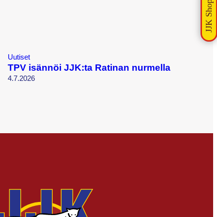
Uutiset
TPV isännöi JJK:ta Ratinan nurmella
4.7.2026