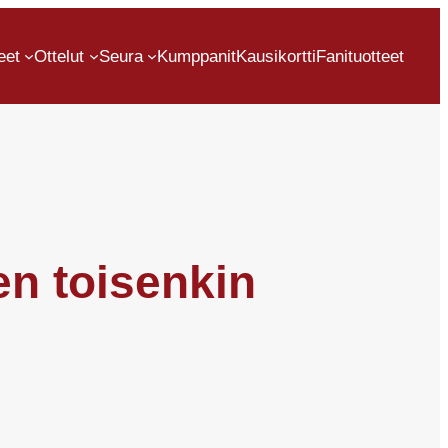
eet
Ottelut
Seura
Kumppanit
Kausikortti
Fanituotteet
en toisenkin