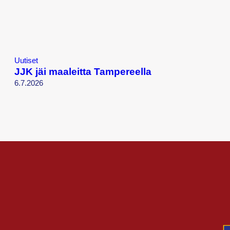
Uutiset
JJK jäi maaleitta Tampereella
6.7.2026