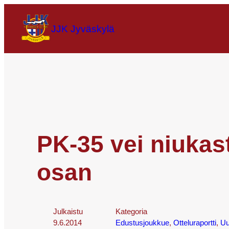
JJK Jyväskylä
PK-35 vei niukas
osan
Julkaistu
Kategoria
9.6.2014
Edustusjoukkue
, 
Otteluraportti
, 
Uu