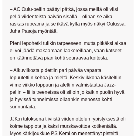
– AC Oulu-peliin päättyi pätkä, jossa meillä oli viisi
peliä viidentoista päivän sisällä – olihan se aika
raskas rupeama ja se ikävä kyllä myös näkyi Oulussa,
Juha Pasoja
myöntää.
Pieni lepohetki tulikin tarpeeseen, mutta pitkäksi aikaa
ei voi jäädä makaamaan laakereillaan, vaan katseet
on käännettävä pian kohti seuraavaa koitosta.
– Alkuviikosta pidettiin pari päivää vapaata,
lepuutettiin kehoa ja mieltä. Keskiviikkona käsiteltiin
viime viikko loppuun ja alettiin valmistautua Jazz-
peliin – fiilis treeneissä oli silloin jo kaikin puolin hyvä
ja hyvissä tunnelmissa ollaankin menossa kohti
sunnuntaita.
JJK:n tuloksena tiiviistä viiden ottelun rypistyksestä oli
kolme tappiota ja kaksi murskavoittoa kotikentällä.
Myös kärkijoukkue PS Kemi on menettänyt pisteitä