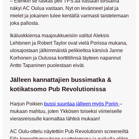
– Etenkin se raskas peli TPS:aa vastaan torstaina
näkyi AC Oulua vastaan. Nyt on levänneet jalat ja
mielet ja jokainen tulee kentällä varmasti taistelemaan
joka pallosta.
Ikäluokkiensa maajoukkueisiin valitut
Aleksis
Lehtonen
ja
Robert Taylor
ovat vielä Porissa mukana,
ulosajostaan jälkimmäistä pelikieltoa kärsivä
Janne
Korhonen
ja Oulussa korttitilinsä täyteen napannut
Antto Tapaninen
puolestaan eivät.
Jälleen kannattajien bussimatka &
kotikatsomo Pub Revolutionissa
Harjun Poikien
bussi suuntaa jälleen myös Poriin
–
mukaan mahtuu, joten Ykkösen toiseksi viimeiselle
vierasreissulle kannattaa lähteä mukaan!
AC Oulu-ottelu näytettiin Pub Revolutionin screeneiltä
Fifa-konsoliturnauksen saattelemana ja paikalla olikin