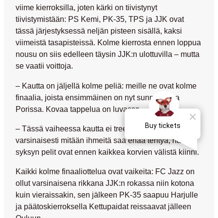
viime kierroksilla, joten kärki on tiivistynyt
tiivistymistään: PS Kemi, PK-35, TPS ja JJK ovat
tässä järjestyksessä neljän pisteen sisällä, kaksi
viimeistä tasapisteissä. Kolme kierrosta ennen loppua
nousu on siis edelleen täysin JJK:n ulottuvilla – mutta
se vaatii voittoja.
– Kautta on jäljellä kolme peliä: meille ne ovat kolme
finaalia, joista ensimmäinen on nyt sunnuntaina
Porissa. Kovaa tappelua on luvassa.
– Tässä vaiheessa kautta ei treenikentällä
varsinaisesti mitään ihmeitä saa enää tehtyä, nämä
syksyn pelit ovat ennen kaikkea korvien välistä kiinni.
Kaikki kolme finaaliottelua ovat vaikeita: FC Jazz on
ollut varsinaisena rikkana JJK:n rokassa niin kotona
kuin vieraissakin, sen jälkeen PK-35 saapuu Harjulle
ja päätoskierroksella Kettupaidat reissaavat jälleen