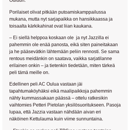
Ouluun.
Porilaiset olivat pitkään putoamiskamppailussa
mukana, mutta nyt sarjapaikka on hansikkaassa ja
toisaalta kärkikahinat ovat liian kaukana.
– Ei siellä helppoa koskaan ole ja nyt Jazzilla ei
pahemmin ole enää panosta, eikä siten paineitakaan
ja he pääsevätkin lähtemään peliin rennosti. Se sama
rentous meidänkin on saatava, vaikka sarjatilanne
erilainen onkin – ja tietenkin tiedetään, miten tärkeä
peli tämä meille on.
Edellinen peli AC Oulua vastaan jäi
tapahtumaköyhäksi eikä maalipaikkoja pahemmin
nähty kummassakaan päässä – ottelu ratkesikin
vaihtomies
Petteri Pietolan
yksilösuoritukseen. Pasoja
lupaa, että Jazzia vastaan nähdään aivan eri
näköinen Kettulauma kuin viime sunnuntaina.