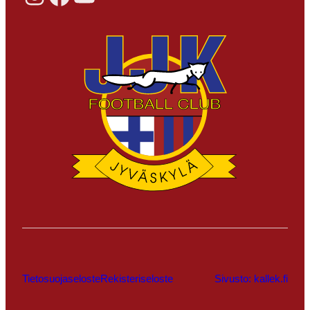
Tietosuojaseloste
Rekisteriseloste
Sivusto: kallek.fi