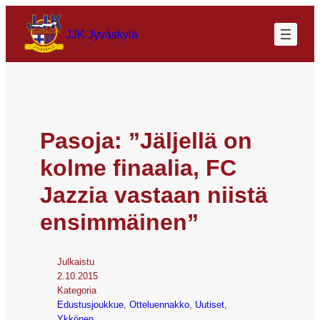
JJK Jyväskylä
Pasoja: ”Jäljellä on
kolme finaalia, FC
Jazzia vastaan niistä
ensimmäinen”
Julkaistu
2.10.2015
Kategoria
Edustusjoukkue
, 
Otteluennakko
, 
Uutiset
, 
Ykkönen