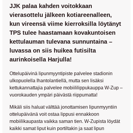
JJK palaa kahden voitokkaan
vierasottelu jälkeen kotiareenalleen,
kun vireensä viime kierroksilla löytänyt
TPS tulee haastamaan kovakuntoisen
kettulauman tulevana sunnuntaina –
luvassa on siis huikea futisilta
aurinkoisella Harjulla!
Ottelupäivinä lipunmyyntipiste palvelee stadionin
ulkopuolella Ihantolantiellä, mutta sen lisäksi
kettukannattajia palvelee mobiililippukauppa W-Zup –
vuorokauden ympäri päivästä riippumatta!
Mikäli siis haluat välttää jonottamisen lipunmyyntiin
ottelupäivänä voit ostaa lippusi ennakkoon
mobiilikaupasta vaikka saman tien. W-Zupista löydät
kaikki samat liput kuin portiltakin ja saat lipun