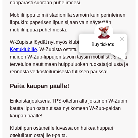
näppärästi suoraan puhelimeesi.
Mobiililippu toimii stadionilla samoin kuin perinteinen
lippukin: paperisen lipun sijaan vain näytetään
mobiililippua puhelimesta.
W-Zupista löydät nyt myös klubiliput
uudistuneelle
Kettuklubille
.
W-Zupista ostettu klubilippu toimii
muiden W-Zup-lippujen tavoin täysin mobiilisti. Siispä
tervetuloa nauttimaan huippuluokan ruokatarjoilusta ja
rennosta verkostoitumisesta futiksen parissa!
Paita kaupan päälle!
Erikoistarjouksena TPS-ottelun alla jokainen W-Zupin
kautta lipun ostanut saa nyt komean W-Zup-paidan
kaupan päälle!
Klubilipun ostaneille luvassa on huikea huppari,
ottelulipun ostajille t-paita.