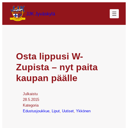
JJK Jyväskylä
Osta lippusi W-
Zupista – nyt paita
kaupan päälle
Julkaistu
28.5.2015
Kategoria
Edustusjoukkue
, 
Liput
, 
Uutiset
, 
Ykkönen