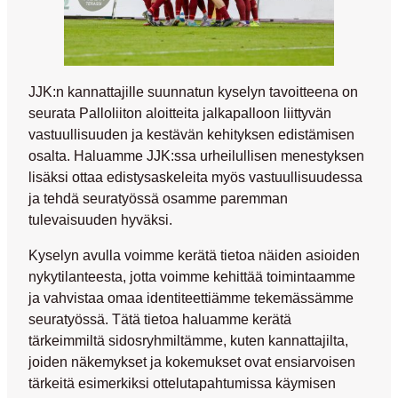
JJK:n kannattajille suunnatun kyselyn tavoitteena on
seurata Palloliiton aloitteita jalkapalloon liittyvän
vastuullisuuden ja kestävän kehityksen edistämisen
osalta. Haluamme JJK:ssa urheilullisen menestyksen
lisäksi ottaa edistysaskeleita myös vastuullisuudessa
ja tehdä seuratyössä osamme paremman
tulevaisuuden hyväksi.
Kyselyn avulla voimme kerätä tietoa näiden asioiden
nykytilanteesta, jotta voimme kehittää toimintaamme
ja vahvistaa omaa identiteettiämme tekemässämme
seuratyössä. Tätä tietoa haluamme kerätä
tärkeimmiltä sidosryhmiltämme, kuten kannattajilta,
joiden näkemykset ja kokemukset ovat ensiarvoisen
tärkeitä esimerkiksi ottelutapahtumissa käymisen