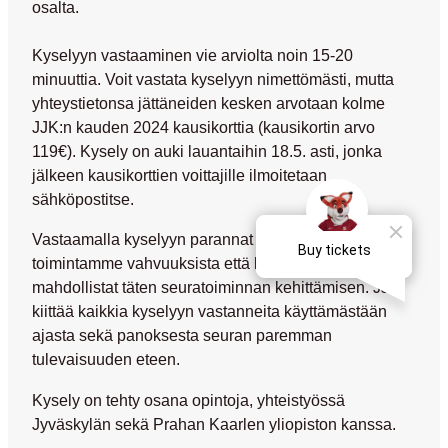
osalta.
Kyselyyn vastaaminen vie arviolta noin 15-20
minuuttia. Voit vastata kyselyyn nimettömästi, mutta
yhteystietonsa jättäneiden kesken arvotaan kolme
JJK:n kauden 2024 kausikorttia (kausikortin arvo
119€). Kysely on auki lauantaihin 18.5. asti, jonka
jälkeen kausikorttien voittajille ilmoitetaan
sähköpostitse.
Vastaamalla kyselyyn parannat ymmärrystämme sekä
toimintamme vahvuuksista että heikkouksista ja
mahdollistat täten seuratoiminnan kehittämisen. JJK
kiittää kaikkia kyselyyn vastanneita käyttämästään
ajasta sekä panoksesta seuran paremman
tulevaisuuden eteen.
Kysely on tehty osana opintoja, yhteistyössä
Jyväskylän sekä Prahan Kaarlen yliopiston kanssa.