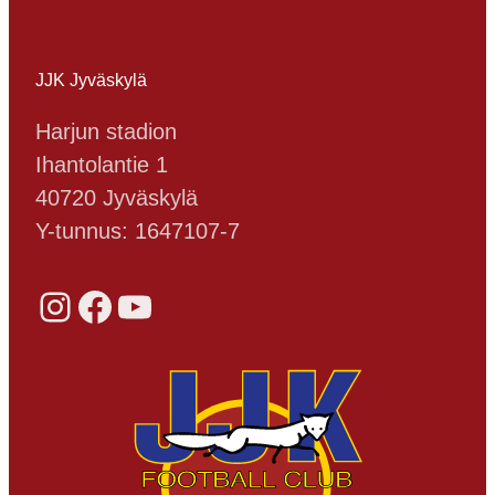
JJK Jyväskylä
Harjun stadion
Ihantolantie 1
40720 Jyväskylä
Y-tunnus: 1647107-7
Instagram
Facebook
YouTube