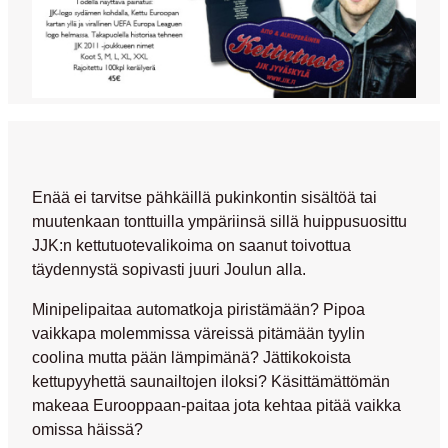
Enää ei tarvitse pähkäillä pukinkontin sisältöä tai
muutenkaan tonttuilla ympäriinsä sillä huippusuosittu
JJK:n kettutuotevalikoima on saanut toivottua
täydennystä sopivasti juuri Joulun alla.
Minipelipaitaa
automatkoja piristämään?
Pipoa
vaikkapa molemmissa väreissä pitämään tyylin
coolina mutta pään lämpimänä? Jättikokoista
kettupyyhettä
saunailtojen iloksi? Käsittämättömän
makeaa
Eurooppaan-paitaa
jota kehtaa pitää vaikka
omissa häissä?