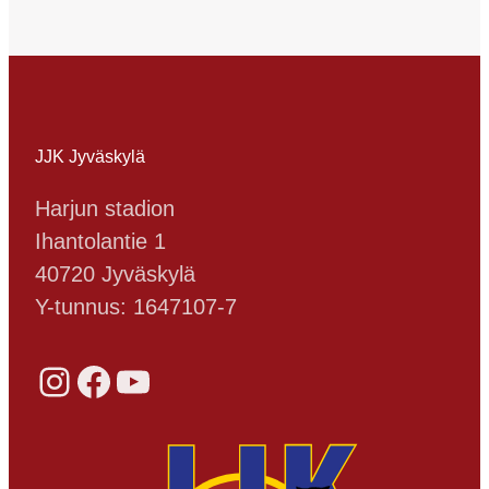
JJK Jyväskylä
Harjun stadion
Ihantolantie 1
40720 Jyväskylä
Y-tunnus: 1647107-7
Instagram
Facebook
YouTube