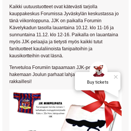
Kaikki
uutuustuotteet ovat kätevästi tarjolla
kauppakeskus Forumissa Jyväskylän keskustassa jo
tänä viikonloppuna
. JJK on paikalla Forumin
Kävelykadun tasolla
lauantaina 10.12. klo 11-16
ja
sunnuntaina 11.12. klo 12-16
. Paikalla on lauantaina
myös JJK-pelaajia ja tietysti myös kaikki tutut
fanituotteet kaulaliinoista fanipaitoihin ja
kausikortteihin ovat läsnä.
Tervetuloa Forumiin tapaamaan JJK-pelaajia ja
hakemaan Joulun parhaat lahjat niin itsellesi kuin
rakkaillesi!