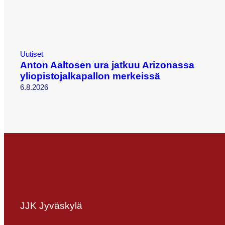
Uutiset
Anton Aaltosen ura jatkuu Arizonassa
yliopistojalkapallon merkeissä
6.8.2026
JJK Jyväskylä