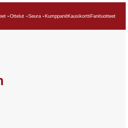
eet
Ottelut
Seura
Kumppanit
Kausikortti
Fanituotteet
n