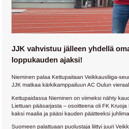
JJK vahvistuu jälleen yhdellä oma
loppukauden ajaksi!
Nieminen palaa Kettupaitaan Veikkausliiga-seur
JJK matkaa kärkikamppailuun AC Oulun vieraak
Kettupaidassa Nieminen on viimeksi nähty kaud
Liettuan pääsarjasta – osoitteena oli FK Kruo
kaksi maalia ja pääsi kauden päätteeksi juhlim
Suomeen palattuaan puolustaja liittyi juuri Veik