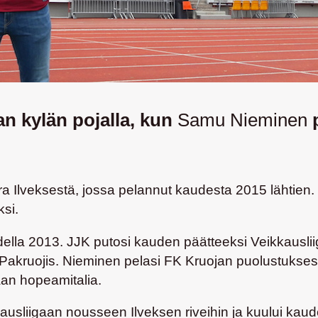
n kylän pojalla, kun
Samu Nieminen
p
a Ilveksestä, jossa pelannut kaudesta 2015 lähtien.
si.
ella 2013. JJK putosi kauden päätteeksi Veikkauslii
ja Pakruojis. Nieminen pelasi FK Kruojan puolustuks
aan hopeamitalia.
kausliigaan nousseen Ilveksen riveihin ja kuului kau