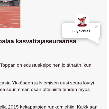
alaa kasvattajaseuraansa
 Toppari on edustuskelpoinen jo tänään, kun
gasta Ykköseen ja Niemisen uusi seura löytyi
essa suurimman osan otteluista tehden myös
della 2015 keltapaitojen runkomiehiin. Kaikkiaan