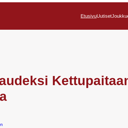
Etusivu
Uutiset
Joukku
audeksi Kettupaitaa
la
en