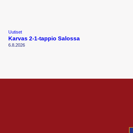
Uutiset
Karvas 2-1-tappio Salossa
6.8.2026