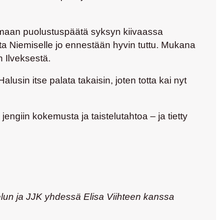
tamaan puolustuspäätä syksyn kiivaassa
a Niemiselle jo ennestään hyvin tuttu. Mukana
n Ilveksestä.
usin itse palata takaisin, joten totta kai nyt
engiin kokemusta ja taistelutahtoa – ja tietty
elun ja JJK yhdessä Elisa Viihteen kanssa