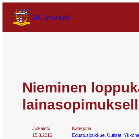
JJK Jyväskylä
Nieminen loppuk
lainasopimuksel
Julkaistu
Kategoria
15.8.2016
Edustusjoukkue
, 
Uutiset
, 
Ykkön