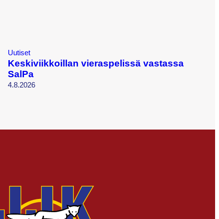
Uutiset
Keskiviikkoillan vieraspelissä vastassa
SalPa
4.8.2026