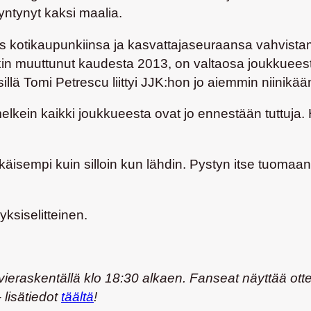
syntynyt kaksi maalia.
iis kotikaupunkiinsa ja kasvattajaseuraansa vahvis
n muuttunut kaudesta 2013, on valtaosa joukkueest
illä
Tomi Petrescu
liittyi JJK:hon jo aiemmin niinikää
kein kaikki joukkueesta ovat jo ennestään tuttuja. Hal
äisempi kuin silloin kun lähdin. Pystyn itse tuomaan j
ksiselitteinen.
eraskentällä klo 18:30 alkaen. Fanseat näyttää ott
 lisätiedot
täältä
!