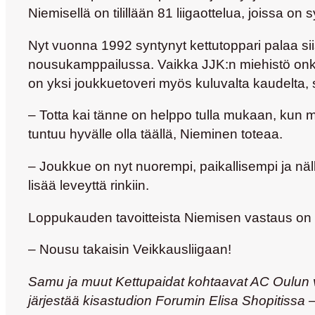
Niemisellä on tilillään 81 liigaottelua, joissa on 
Nyt vuonna 1992 syntynyt kettutoppari palaa s
nousukamppailussa. Vaikka JJK:n miehistö onki
on yksi joukkuetoveri myös kuluvalta kaudelta, s
– Totta kai tänne on helppo tulla mukaan, kun mel
tuntuu hyvälle olla täällä, Nieminen toteaa.
– Joukkue on nyt nuorempi, paikallisempi ja nälk
lisää leveyttä rinkiin.
Loppukauden tavoitteista Niemisen vastaus on y
– Nousu takaisin Veikkausliigaan!
Samu ja muut Kettupaidat kohtaavat AC Oulun vi
järjestää kisastudion Forumin Elisa Shopitissa –