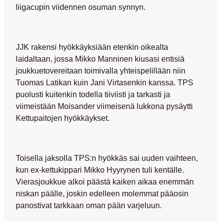
liigacupin viidennen osuman synnyn.
JJK rakensi hyökkäyksiään etenkin oikealta
laidaltaan, jossa
Mikko Manninen
kiusasi entisiä
joukkuetovereitaan toimivalla yhteispelillään niin
Tuomas Latikan
kuin
Jani Virtasenkin
kanssa. TPS
puolusti kuitenkin todella tiiviisti ja tarkasti ja
viimeistään Moisander viimeisenä lukkona pysäytti
Kettupaitojen hyökkäykset.
Toisella jaksolla TPS:n hyökkäs sai uuden vaihteen,
kun ex-kettukippari
Mikko Hyyrynen
tuli kentälle.
Vierasjoukkue alkoi päästä kaiken aikaa enemmän
niskan päälle, joskin edelleen molemmat pääosin
panostivat tarkkaan oman pään varjeluun.