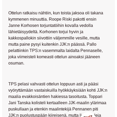
Ottelun ratkaisu nähtiin, kun toista jaksoa oli takana
kymmenen minuuttia.
Roope Riski
pakotti ensin
Janne Korhosen
torjuntatöihin kovalla vedolla
lähietäisyydeltä. Korhonen torjui hyvin ja
kakkospallokin siivottiin väljemmille vesille, mutta
mutta paine pysyi kuitenkin JJK:n päässä. Pallo
pelattiinkin TPS:n vasemmalta laidalta Pennaselle,
joka viimeisteli komeasti ottelun ainoaksi jääneen
osuman.
TPS pelasi vahvasti ottelun loppuun asti ja pääsi
vyöryttämään vastaiskuilla hyökkäyksiään kohti JJK:n
maalia evakkoisäntien hakiessa tasoitusta. Toppari
Jani Tanska
kolisteli kertaalleen JJK-maalin ylärimaa
puskullaan ja etenkin maalintekijä Pennanen piti
JJK:n puolustuspään kiireisenä, mutta lisämaaleja