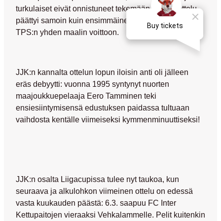
turkulaiset eivät onnistuneet tekemään, niinpä ottelu
päättyi samoin kuin ensimmäinenkin kohtaaminen –
TPS:n yhden maalin voittoon.
JJK:n kannalta ottelun lopun iloisin anti oli jälleen
eräs debyytti: vuonna 1995 syntynyt nuorten
maajoukkuepelaaja
Eero Tamminen
teki
ensiesiintymisensä edustuksen paidassa tultuaan
vaihdosta kentälle viimeiseksi kymmenminuuttiseksi!
JJK:n osalta Liigacupissa tulee nyt taukoa, kun
seuraava ja alkulohkon viimeinen ottelu on edessä
vasta kuukauden päästä: 6.3. saapuu FC Inter
Kettupaitojen vieraaksi Vehkalammelle. Pelit kuitenkin