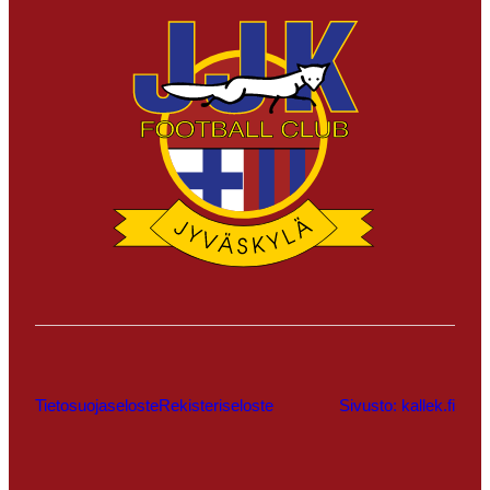
Tietosuojaseloste
Rekisteriseloste
Sivusto: kallek.fi