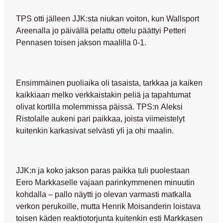
TPS otti jälleen JJK:sta niukan voiton, kun Wallsport
Areenalla jo päivällä pelattu ottelu päättyi
Petteri
Pennasen
toisen jakson maalilla 0-1.
Ensimmäinen puoliaika oli tasaista, tarkkaa ja kaiken
kaikkiaan melko verkkaistakin peliä ja tapahtumat
olivat kortilla molemmissa päissä. TPS:n
Aleksi
Ristolalle
aukeni pari paikkaa, joista viimeistelyt
kuitenkin karkasivat selvästi yli ja ohi maalin.
JJK:n ja koko jakson paras paikka tuli puolestaan
Eero Markkaselle
vajaan parinkymmenen minuutin
kohdalla – pallo näytti jo olevan varmasti matkalla
verkon perukoille, mutta
Henrik Moisanderin
loistava
toisen käden reaktiotorjunta kuitenkin esti Markkasen