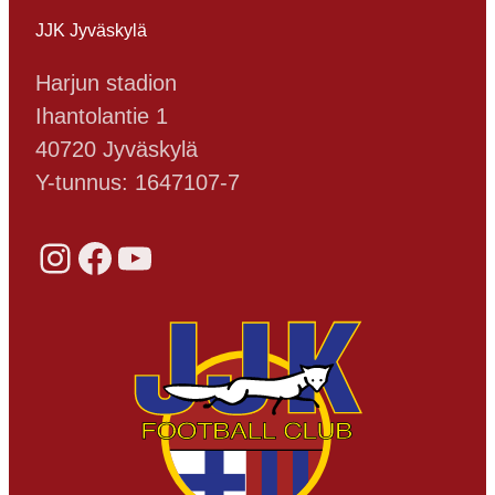
JJK Jyväskylä
Harjun stadion
Ihantolantie 1
40720 Jyväskylä
Y-tunnus: 1647107-7
Instagram
Facebook
YouTube