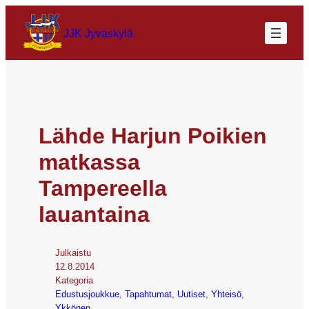
JJK Jyväskylä
Lähde Harjun Poikien
matkassa
Tampereella
lauantaina
Julkaistu
12.8.2014
Kategoria
Edustusjoukkue
, 
Tapahtumat
, 
Uutiset
, 
Yhteisö
, 
Ykkönen