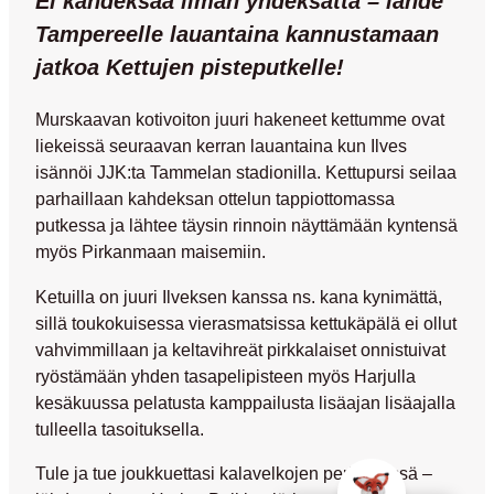
Ei kahdeksaa ilman yhdeksättä – lähde
Tampereelle lauantaina kannustamaan
jatkoa Kettujen pisteputkelle!
Murskaavan kotivoiton juuri hakeneet kettumme ovat
liekeissä seuraavan kerran lauantaina kun Ilves
isännöi JJK:ta Tammelan stadionilla. Kettupursi seilaa
parhaillaan kahdeksan ottelun tappiottomassa
putkessa ja lähtee täysin rinnoin näyttämään kyntensä
myös Pirkanmaan maisemiin.
Ketuilla on juuri Ilveksen kanssa ns. kana kynimättä,
sillä toukokuisessa vierasmatsissa kettukäpälä ei ollut
vahvimmillaan ja keltavihreät pirkkalaiset onnistuivat
ryöstämään yhden tasapelipisteen myös Harjulla
kesäkuussa pelatusta kamppailusta lisäajan lisäajalla
tulleella tasoituksella.
Tule ja tue joukkuettasi kalavelkojen perimisessä –