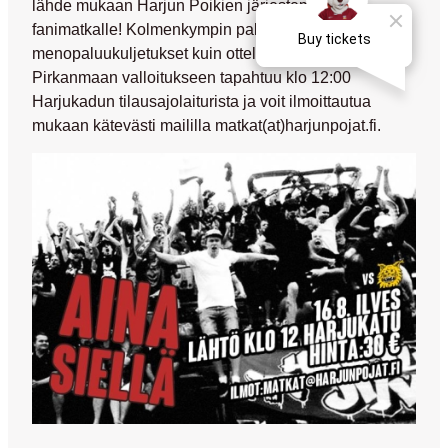
lähde mukaan Harjun Poikien järjestemällä
fanimatkalle! Kolmenkympin pakettihinta sisältää niin
menopaluukuljetukset kuin ottelulipunkin. Lähtö
Pirkanmaan valloitukseen tapahtuu klo 12:00
Harjukadun tilausajolaiturista ja voit ilmoittautua
mukaan kätevästi maililla matkat(at)harjunpojat.fi.