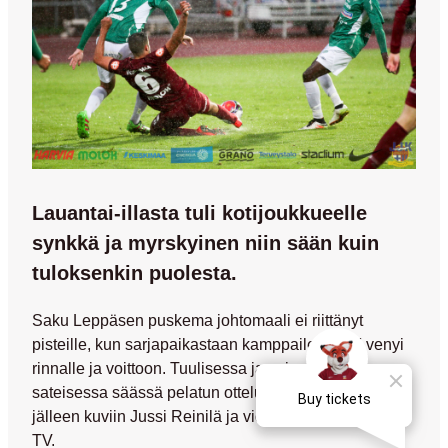
Lauantai-illasta tuli kotijoukkueelle
synkkä ja myrskyinen niin sään kuin
tuloksenkin puolesta.
Saku Leppäsen puskema johtomaali ei riittänyt
pisteille, kun sarjapaikastaan kamppaileva EIF venyi
rinnalle ja voittoon. Tuulisessa ja osin myös
sateisessa säässä pelatun ottelun tunnelmat ikuisti
jälleen kuviin
Jussi Reinilä
ja videokoosteelle Kettu-
TV.