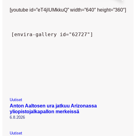
[youtube id=”eT4jlUMkkuQ” width=”640″ height=”360″]
[envira-gallery id="62727"]
Uutiset
Anton Aaltosen ura jatkuu Arizonassa
yliopistojalkapallon merkeissä
6.8.2026
Uutiset