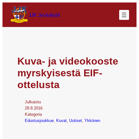
JJK Jyväskylä
Kuva- ja videokooste
myrskyisestä EIF-
ottelusta
Julkaistu
28.8.2016
Kategoria
Edustusjoukkue
, 
Kuvat
, 
Uutiset
, 
Ykkönen