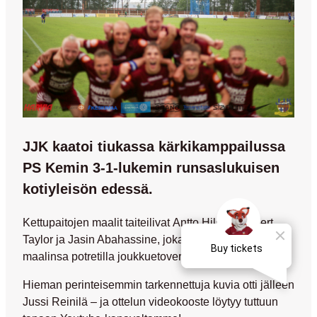
JJK kaatoi tiukassa kärkikamppailussa
PS Kemin 3-1-lukemin runsaslukuisen
kotiyleisön edessä.
Kettupaitojen maalit taiteilivat
Antto Hilska
,
Robert
Taylor
ja
Jasin Abahassine
, joka myös kruunasi
maalinsa potretilla joukkuetovereistaan.
Hieman perinteisemmin tarkennettuja kuvia otti jälleen
Jussi Reinilä –
ja ottelun videokooste löytyy tuttuun