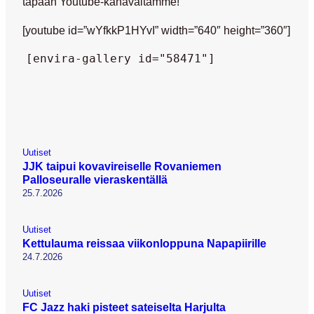
tapaan Youtube-kanavaltamme!
[youtube id=”wYfkkP1HYvI” width=”640″ height=”360″]
[envira-gallery id="58471"]
Uutiset
JJK taipui kovavireiselle Rovaniemen
Palloseuralle vieraskentällä
25.7.2026
Uutiset
Kettulauma reissaa viikonloppuna Napapiirille
24.7.2026
Uutiset
FC Jazz haki pisteet sateiselta Harjulta