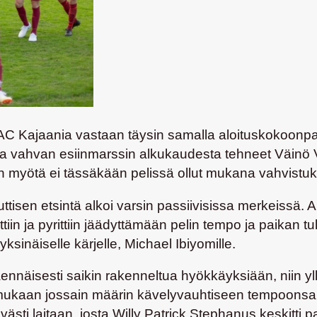
C Kajaania vastaan täysin samalla aloituskokoonpano
ta vahvan esiinmarssin alkukaudesta tehneet
Väinö
ön myötä ei tässäkään pelissä ollut mukana vahvistuk
isen etsintä alkoi varsin passiivisissa merkeissä. AC
tiin ja pyrittiin jäädyttämään pelin tempo ja paikan tul
yksinäiselle kärjelle,
Michael Ibiyomille
.
näisesti saikin rakenneltua hyökkäyksiään, niin yllät
en mukaan jossain määrin kävelyvauhtiseen tempoonsa
västi laitaan, josta
Willy Patrick Stephanus
keskitti p