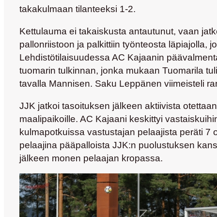
takakulmaan tilanteeksi 1-2.
Kettulauma ei takaiskusta antautunut, vaan jatk
pallonriistoon ja palkittiin työnteosta läpiajolla,
Lehdistötilaisuudessa AC Kajaanin päävalmen
tuomarin tulkinnan, jonka mukaan Tuomarila tuli 
tavalla Mannisen. Saku Leppänen viimeisteli ran
JJK jatkoi tasoituksen jälkeen aktiivista otett
maalipaikoille. AC Kajaani keskittyi vastaiskuihin 
kulmapotkuissa vastustajan pelaajista peräti 7 
pelaajina pääpalloista JJK:n puolustuksen kanssa
jälkeen monen pelaajan kropassa.