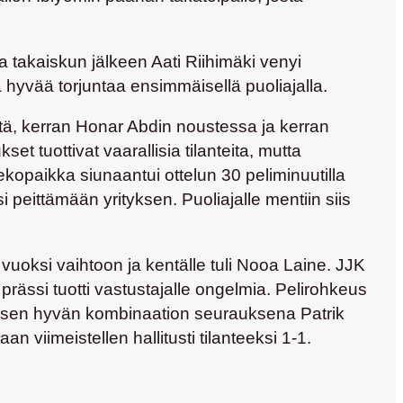
a takaiskun jälkeen Aati Riihimäki venyi
 hyvää torjuntaa ensimmäisellä puoliajalla.
tä, kerran
Honar Abdin
noustessa ja kerran
t tuottivat vaarallisia tilanteita, mutta
ekopaikka siunaantui ottelun 30 peliminuutilla
si peittämään yrityksen. Puoliajalle mentiin siis
vuoksi vaihtoon ja kentälle tuli
Nooa Laine
. JJK
rässi tuotti vastustajalle ongelmia. Pelirohkeus
äsen
hyvän kombinaation seurauksena
Patrik
n viimeistellen hallitusti tilanteeksi 1-1.