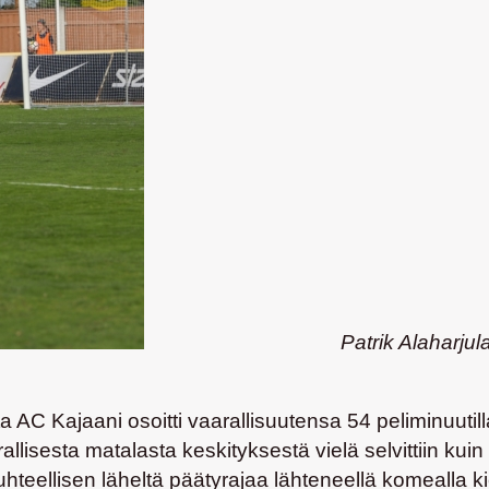
Patrik Alaharjula viimeist
ta AC Kajaani osoitti vaarallisuutensa 54 peliminuuti
rallisesta matalasta keskityksestä vielä selvittiin kui
suhteellisen läheltä päätyrajaa lähteneellä komealla 