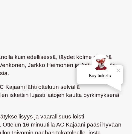
lla kuin edellisessä, täydet kolme pistettä
 Vehkonen
,
Jarkko Heimonen
ja
Aati Riihimäki
sia.
 Kajaani lähti otteluun selvällä
len iskettiin lujasti laitojen kautta pyrkimyksenä
yksellisyys ja vaarallisuus loisti
. Ottelun 16 minuutilla AC Kajaani pääsi hyvään
allon Ibiyomin päähän takatolpalle, josta