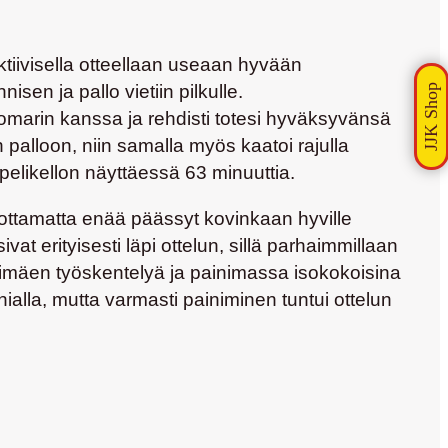
ktiivisella otteellaan useaan hyvään
isen ja pallo vietiin pilkulle.
omarin kanssa ja rehdisti totesi hyväksyvänsä
 palloon, niin samalla myös kaatoi rajulla
pelikellon näyttäessä 63 minuuttia.
 ottamatta enää päässyt kovinkaan hyville
ivat erityisesti läpi ottelun, sillä parhaimmillaan
ihimäen työskentelyä ja painimassa isokokoisina
ialla, mutta varmasti painiminen tuntui ottelun