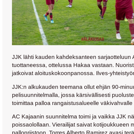
JJK lähti kauden kahdeksanteen sarjaotteluun A
tuottaneessa, ottelussa Hakaa vastaan. Nuoris
jatkoivat aloituskokoonpanossa. Ilves-yhteisty
JJK:n alkukauden teemana ollut ehjän 90-minuutt
pelisuunnitelmalla, jossa kärsivällisesti puolustet
toimittaa palloa rangaistusalueelle väkivahvalle 
AC Kajaanin suunnitelma toimi ja vaikka JJK näen
poissaolollaan. Vierailijat saivat kotijoukkue
pallonriistoon,
Torres Alberto Ramirez
avasi terä