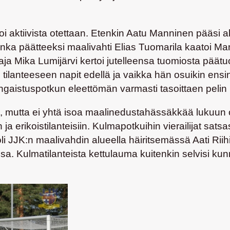
oi aktiivista otettaan. Etenkin Aatu Manninen pääsi a
 jonka päätteeksi maalivahti
Elias Tuomarila
kaatoi Mann
taja
Mika Lumijärvi
kertoi jutelleensa tuomiosta päätu
tilanteeseen napit edellä ja vaikka hän osuikin ensin
gaistuspotkun eleettömän varmasti tasoittaen pelin 
aan, mutta ei yhtä isoa maalinedustahässäkkää lukuun
ja erikoistilanteisiin. Kulmapotkuihin vierailijat satsas
oli JJK:n maalivahdin alueella häiritsemässä Aati Ri
. Kulmatilanteista kettulauma kuitenkin selvisi kunn