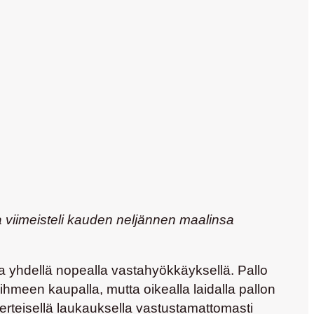
eli kauden neljännen maalinsa
lla yhdellä nopealla vastahyökkäyksellä. Pallo
n ihmeen kaupalla, mutta oikealla laidalla pallon
kierteisellä laukauksella vastustamattomasti