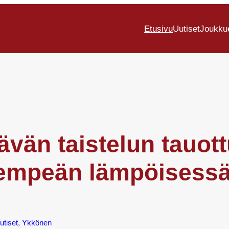
Etusivu
Uutiset
Joukku
ävän taistelun tauott
 lempeän lämpöisessä 
utiset
, 
Ykkönen