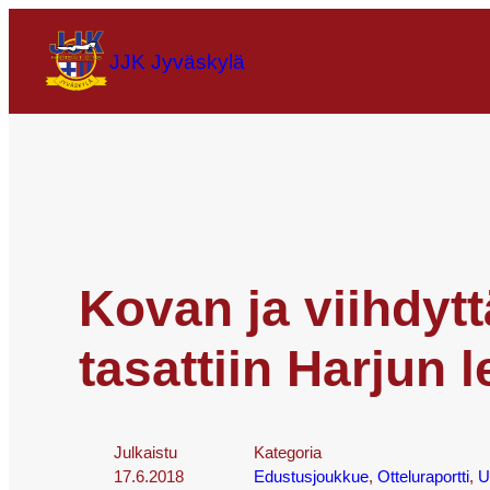
JJK Jyväskylä
Kovan ja viihdytt
tasattiin Harjun
Julkaistu
Kategoria
17.6.2018
Edustusjoukkue
, 
Otteluraportti
, 
U