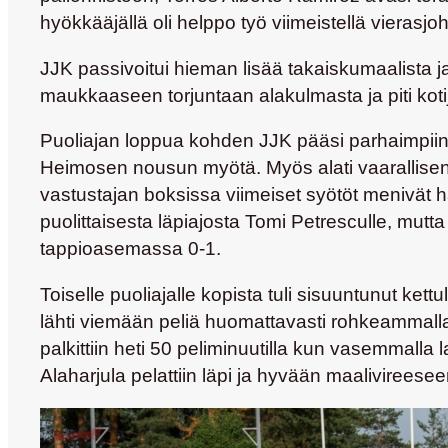
hyökkääjällä oli helppo työ viimeistellä vierasjo
JJK passivoitui hieman lisää takaiskumaalista ja
maukkaaseen torjuntaan alakulmasta ja piti koti
Puoliajan loppua kohden JJK pääsi parhaimpiin 
Heimosen nousun myötä. Myös alati vaarallise
vastustajan boksissa viimeiset syötöt menivät ha
puolittaisesta läpiajosta
Tomi Petresculle
, mutta
tappioasemassa 0-1.
Toiselle puoliajalle kopista tuli sisuuntunut ke
lähti viemään peliä huomattavasti rohkeammalla 
palkittiin heti 50 peliminuutilla kun vasemmalla
Alaharjula
pelattiin läpi ja hyvään maalivireeseen