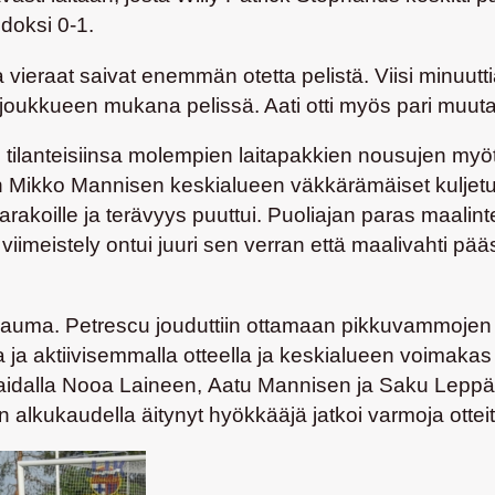
hdoksi 0-1.
 vieraat saivat enemmän otetta pelistä. Viisi minuutti
joukkueen mukana pelissä. Aati otti myös pari muuta
tilanteisiinsa molempien laitapakkien nousujen myö
n
Mikko Mannisen
keskialueen väkkärämäiset kuljetukse
rakoille ja terävyys puuttui. Puoliajan paras maalint
 viimeistely ontui juuri sen verran että maalivahti pää
ttulauma. Petrescu jouduttiin ottamaan pikkuvammojen 
ja aktiivisemmalla otteella ja keskialueen voimakas p
 laidalla Nooa Laineen,
Aatu Mannisen
ja
Saku Lepp
 alkukaudella äitynyt hyökkääjä jatkoi varmoja otteitaa