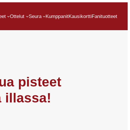
eet
Ottelut
Seura
Kumppanit
Kausikortti
Fanituotteet
ua pisteet
illassa!