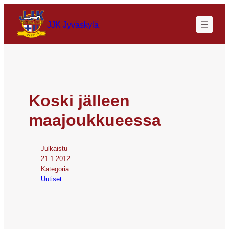
JJK Jyväskylä
Koski jälleen
maajoukkueessa
Julkaistu
21.1.2012
Kategoria
Uutiset