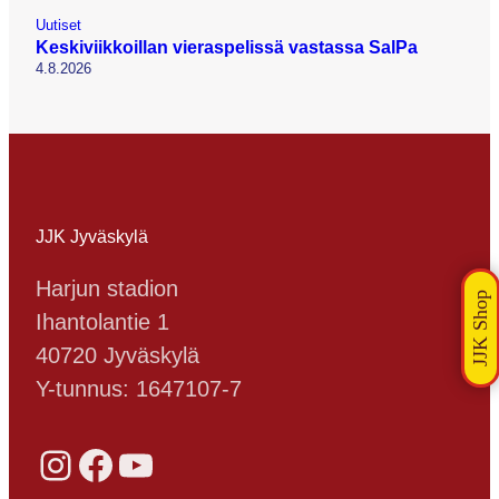
Uutiset
Keskiviikkoillan vieraspelissä vastassa SalPa
4.8.2026
JJK Jyväskylä
Harjun stadion
Ihantolantie 1
40720 Jyväskylä
Y-tunnus: 1647107-7
Instagram
Facebook
YouTube