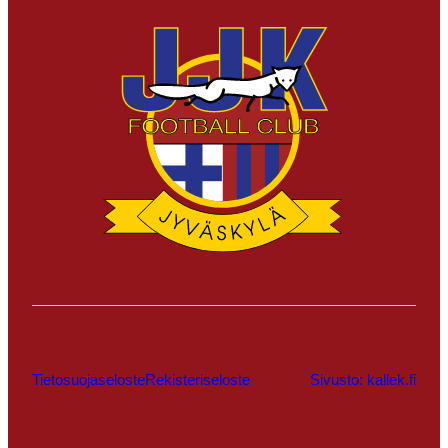
Tietosuojaseloste
Rekisteriseloste
Sivusto: kallek.fi