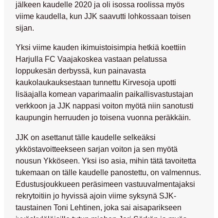
jälkeen kaudelle 2020 ja oli isossa roolissa myös
viime kaudella, kun JJK saavutti lohkossaan toisen
sijan.
Yksi viime kauden ikimuistoisimpia hetkiä koettiin
Harjulla FC Vaajakoskea vastaan pelatussa
loppukesän derbyssä, kun painavasta
kaukolaukauksestaan tunnettu Kirvesoja upotti
lisäajalla komean vaparimaalin paikallisvastustajan
verkkoon ja JJK nappasi voiton myötä niin sanotusti
kaupungin herruuden jo toisena vuonna peräkkäin.
JJK on asettanut tälle kaudelle selkeäksi
ykköstavoitteekseen sarjan voiton ja sen myötä
nousun Ykköseen. Yksi iso asia, mihin tätä tavoitetta
tukemaan on tälle kaudelle panostettu, on valmennus.
Edustusjoukkueen peräsimeen vastuuvalmentajaksi
rekrytoitiin jo hyvissä ajoin viime syksynä SJK-
taustainen
Toni Lehtinen
, joka sai aisaparikseen