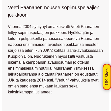
Veeti Paananen nousee sopimuspelaajien
joukkoon
Vuonna 2004 syntynyt oma kasvatti
Veeti Paananen
liittyy sopimuspelaajien joukkoon. Hyökkääjän ja
laiturin pelipaikoilla pääasiassa operoiva Paananen
nappasi ensimmäisen avauksen paikkansa miesten
sarjoissa eilen, kun JJK/2 kohtasi sarja-avauksessaan
Kuopion Elon. Nuorukainen myös kiitti vastuusta
iskemällä kamppailun avausosuman jo ottelun
ensimmäisellä minuutilla. Muuramen Yrityksessä
jalkapallouransa aloittanut Paananen on edustanut
JJK:ta kaudesta 2014 asti. ”Vedun” vahvuuksia ovat
omien sanojensa mukaan laukaus sekä
kaksinkamppailutilanteet.