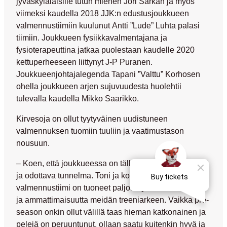
jyväskyläläisille tutun miehen
Jori Särkän
ja myös
viimeksi kaudella 2018 JJK:n edustusjoukkueen
valmennustiimiin kuulunut
Antti ”Lude”
Luhta palasi
tiimiin. Joukkueen fysiikkavalmentajana ja
fysioterapeuttina jatkaa puolestaan kaudelle 2020
kettuperheeseen liittynyt
J-P Puranen
.
Joukkueenjohtajalegenda
Tapani ”Valttu” Korhosen
ohella joukkueen arjen sujuvuudesta huolehtii
tulevalla kaudella
Mikko Saarikko
.
Kirvesoja on ollut tyytyväinen uudistuneen
valmennuksen tuomiin tuuliin ja vaatimustason
nousuun.
– Koen, että joukkueessa on tällä hetkellä oikein hyvä
ja odottava tunnelma. Toni ja koko muu
valmennustiimi on tuoneet paljon hyviä uusia asioita
ja ammattimaisuutta meidän treeniarkeen. Vaikka pre-
season onkin ollut välillä taas hieman katkonainen ja
pelejä on peruuntunut, ollaan saatu kuitenkin hyvä ja