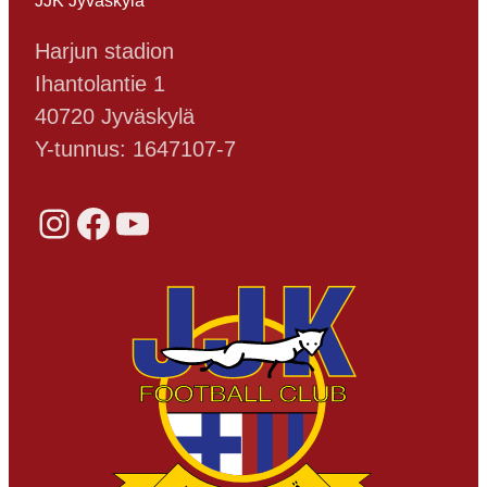
JJK Jyväskylä
Harjun stadion
Ihantolantie 1
40720 Jyväskylä
Y-tunnus: 1647107-7
Instagram
Facebook
YouTube