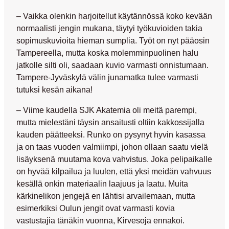
– Vaikka olenkin harjoitellut käytännössä koko kevään
normaalisti jengin mukana, täytyi työkuvioiden takia
sopimuskuvioita hieman sumplia. Työt on nyt pääosin
Tampereella, mutta koska molemminpuolinen halu
jatkolle silti oli, saadaan kuvio varmasti onnistumaan.
Tampere-Jyväskylä välin junamatka tulee varmasti
tutuksi kesän aikana!
– Viime kaudella SJK Akatemia oli meitä parempi,
mutta mielestäni täysin ansaitusti oltiin kakkossijalla
kauden päätteeksi. Runko on pysynyt hyvin kasassa
ja on taas vuoden valmiimpi, johon ollaan saatu vielä
lisäyksenä muutama kova vahvistus. Joka pelipaikalle
on hyvää kilpailua ja luulen, että yksi meidän vahvuus
kesällä onkin materiaalin laajuus ja laatu. Muita
kärkinelikon jengejä en lähtisi arvailemaan, mutta
esimerkiksi Oulun jengit ovat varmasti kovia
vastustajia tänäkin vuonna, Kirvesoja ennakoi.