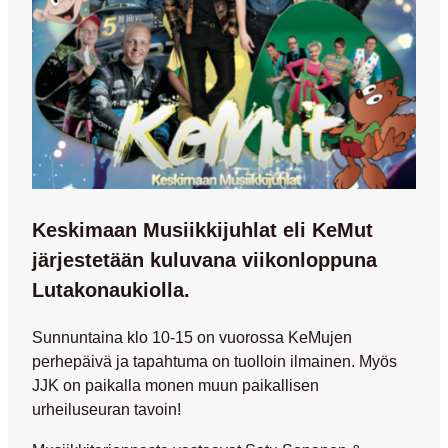
Keskimaan Musiikkijuhlat eli KeMut
järjestetään kuluvana viikonloppuna
Lutakonaukiolla.
Sunnuntaina klo 10-15 on vuorossa KeMujen
perhepäivä ja tapahtuma on tuolloin ilmainen. Myös
JJK on paikalla monen muun paikallisen
urheiluseuran tavoin!