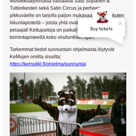
Musiikkitarjonnasta vastaavat Satu Sopanen &
Tuttiorkesteri sekä Satin Circus ja perheen
pikkuväelle on tarjolla paljon mukavaa puuhaa, kuten
liikuntapisteitä – joista yhtä ovat pitämässä JJK:n
pelaajat! Kettupaitoja on paikalla JJK:n
toimintapisteellä koko viisituntisen ajan.
Tarkemmat tiedot sunnuntain ohjelmasta löytyvät
KeMujen omilta sivuilta:
https://kemutjkl.fi/ohjelma/sunnuntai