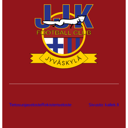
Tietosuojaseloste
Rekisteriseloste
Sivusto: kallek.fi