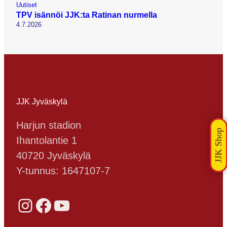
Uutiset
TPV isännöi JJK:ta Ratinan nurmella
4.7.2026
JJK Jyväskylä
Harjun stadion
Ihantolantie 1
40720 Jyväskylä
Y-tunnus: 1647107-7
Instagram
Facebook
YouTube