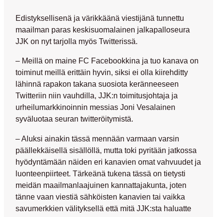
Edistyksellisenä ja värikkäänä viestijänä tunnettu
maailman paras keskisuomalainen jalkapalloseura
JJK on nyt tarjolla myös Twitterissä.
– Meillä on maine FC Facebookkina ja tuo kanava on
toiminut meillä erittäin hyvin, siksi ei olla kiirehditty
lähinnä rapakon takana suosiota keränneeseen
Twitteriin niin vauhdilla, JJK:n toimitusjohtaja ja
urheilumarkkinoinnin messias
Joni Vesalainen
syväluotaa seuran twitteröitymistä.
– Aluksi ainakin tässä mennään varmaan varsin
päällekkäisellä sisällöllä, mutta toki pyritään jatkossa
hyödyntämään näiden eri kanavien omat vahvuudet ja
luonteenpiirteet. Tärkeänä tukena tässä on tietysti
meidän maailmanlaajuinen kannattajakunta, joten
tänne vaan viestiä sähköisten kanavien tai vaikka
savumerkkien välityksellä että mitä JJK:sta haluatte