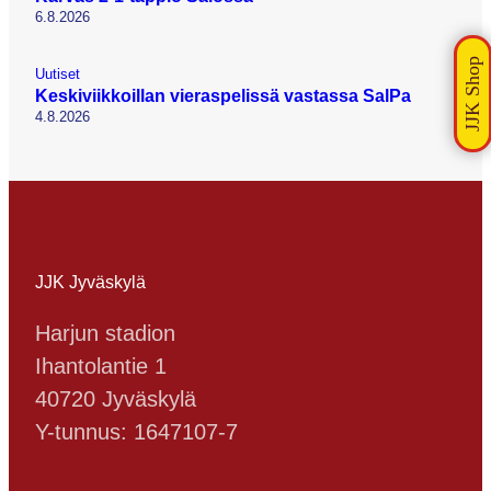
6.8.2026
Uutiset
Keskiviikkoillan vieraspelissä vastassa SalPa
4.8.2026
JJK Jyväskylä
Harjun stadion
Ihantolantie 1
40720 Jyväskylä
Y-tunnus: 1647107-7