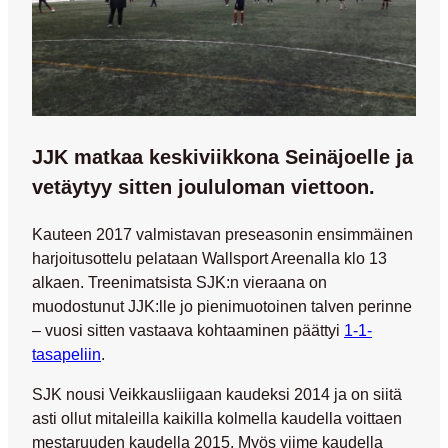
JJK matkaa keskiviikkona Seinäjoelle ja
vetäytyy sitten joululoman viettoon.
Kauteen 2017 valmistavan preseasonin ensimmäinen
harjoitusottelu pelataan Wallsport Areenalla klo 13
alkaen. Treenimatsista SJK:n vieraana on
muodostunut JJK:lle jo pienimuotoinen talven perinne
– vuosi sitten vastaava kohtaaminen päättyi
1-1-
tasapeliin
.
SJK nousi Veikkausliigaan kaudeksi 2014 ja on siitä
asti ollut mitaleilla kaikilla kolmella kaudella voittaen
mestaruuden kaudella 2015. Myös viime kaudella