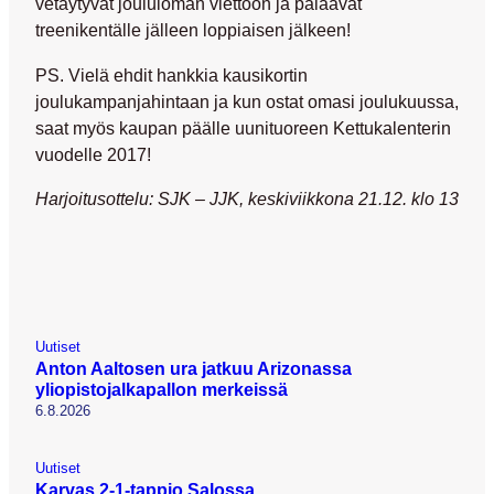
vetäytyvät joululoman viettoon ja palaavat
treenikentälle jälleen loppiaisen jälkeen!
PS. Vielä ehdit hankkia kausikortin
joulukampanjahintaan ja kun ostat omasi joulukuussa,
saat myös kaupan päälle uunituoreen Kettukalenterin
vuodelle 2017!
Harjoitusottelu: SJK – JJK, keskiviikkona 21.12. klo 13
Uutiset
Anton Aaltosen ura jatkuu Arizonassa
yliopistojalkapallon merkeissä
6.8.2026
Uutiset
Karvas 2-1-tappio Salossa