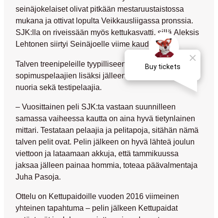
seinäjokelaiset olivat pitkään mestaruustaistossa
mukana ja ottivat lopulta Veikkausliigassa pronssia.
SJK:lla on riveissään myös kettukasvatti, sillä
Aleksis
Lehtonen
siirtyi Seinäjoelle viime kaudeksi.
Talven treenipeleille tyypilliseen tapaan mukana on
sopimuspelaajien lisäksi jälleen muutamia omia
nuoria sekä testipelaajia.
– Vuosittainen peli SJK:ta vastaan suunnilleen
samassa vaiheessa kautta on aina hyvä tietynlainen
mittari. Testataan pelaajia ja pelitapoja, sitähän nämä
talven pelit ovat. Pelin jälkeen on hyvä lähteä joulun
viettoon ja lataamaan akkuja, että tammikuussa
jaksaa jälleen painaa hommia, toteaa päävalmentaja
Juha Pasoja
.
Ottelu on Kettupaidoille vuoden 2016 viimeinen
yhteinen tapahtuma – pelin jälkeen Kettupaidat