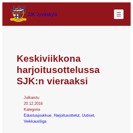
JJK Jyväskylä
Keskiviikkona
harjoitusottelussa
SJK:n vieraaksi
Julkaistu
20.12.2016
Kategoria
Edustusjoukkue
, 
Harjoitusottelut
, 
Uutiset
, 
Veikkausliiga