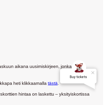
askuun aikana uusimiskirjeen, jonka ohjeita
aikkapa heti klikkaamalla
tästä
.
skorttien hintaa on laskettu – yksityiskortissa