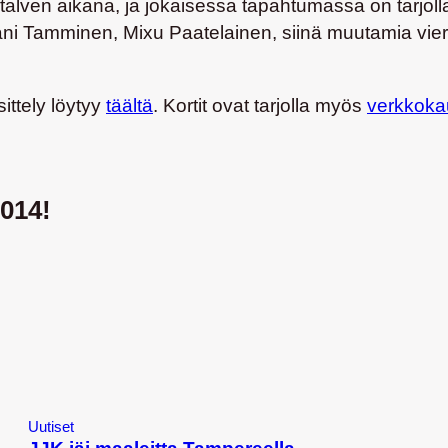
 talven aikana, ja jokaisessa tapahtumassa on tarjo
Juhani Tamminen, Mixu Paatelainen, siinä muutamia v
sittely löytyy
täältä
. Kortit ovat tarjolla myös
verkkok
014!
Uutiset