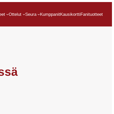
eet
Ottelut
Seura
Kumppanit
Kausikortti
Fanituotteet
issä