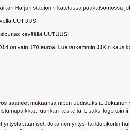
paikan Harjun stadionin katetussa pääkatsomossa jo
lvella
UUTUUS!
jaislounas keväällä
UUTUUS!
 2014 on vain 170 euroa. Lue tarkemmin JJK:n kausiko
 myös saaneet mukaansa nipun uudistuksia. Jokainen y
aa istumapaikkaa ruuhkan keskeltä. Lisäksi logo toimi
ritystapaamiset. Jokainen yritys- tai klubikortin hal