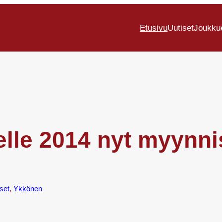
Etusivu
Uutiset
Joukku
elle 2014 nyt myynn
set
, 
Ykkönen