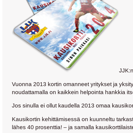
JJK:n
Vuonna 2013 kortin omanneet yritykset ja yksity
noudattamalla on kaikkein helpointa hankkia it
Jos sinulla ei ollut kaudella 2013 omaa kausikor
Kausikortin kehittämisessä on kuunneltu tarkasti 
lähes 40 prosenttia! – ja samalla kausikorttilaiste