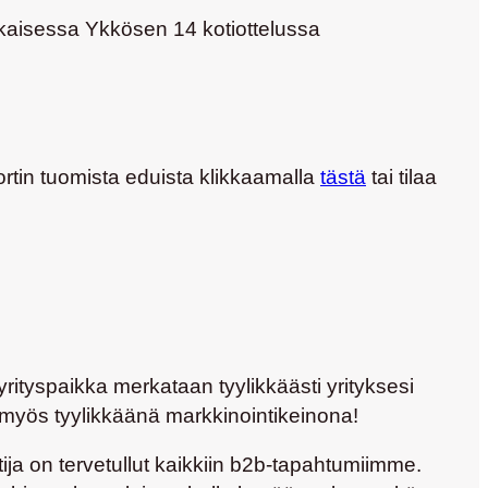
kaisessa Ykkösen 14 kotiottelussa
rtin tuomista eduista klikkaamalla
tästä
tai tilaa
rityspaikka merkataan tyylikkäästi yrityksesi
i myös tyylikkäänä markkinointikeinona!
tija on tervetullut kaikkiin b2b-tapahtumiimme.