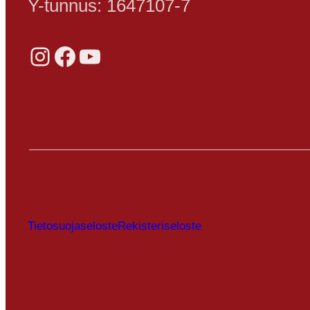
Y-tunnus: 1647107-7
Instagram
Facebook
YouTube
Tietosuojaseloste
Rekisteriseloste