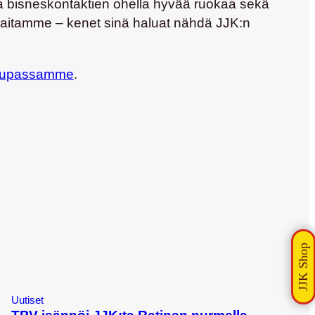
lla bisneskontaktien ohella hyvää ruokaa sekä
ieraitamme – kenet sinä haluat nähdä JJK:n
aupassamme
.
Uutiset