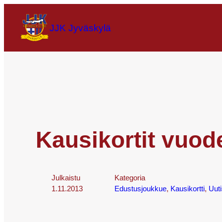
JJK Jyväskylä
Kausikortit vuod
Julkaistu
Kategoria
1.11.2013
Edustusjoukkue
, 
Kausikortti
, 
Uuti