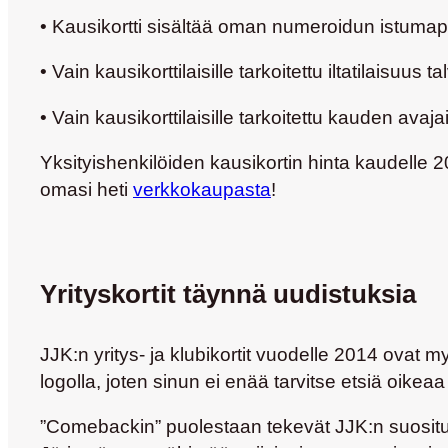
• Kausikortti sisältää oman numeroidun istuma
• Vain kausikorttilaisille tarkoitettu iltatilaisuus ta
• Vain kausikorttilaisille tarkoitettu kauden ava
Yksityishenkilöiden kausikortin hinta kaudelle
omasi heti
verkkokaupasta
!
Yrityskortit täynnä uudistuksia
JJK:n yritys- ja klubikortit vuodelle 2014 ovat
logolla, joten sinun ei enää tarvitse etsiä oike
”Comebackin” puolestaan tekevät JJK:n suositut y