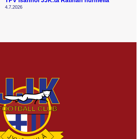
TPV isännöi JJK:ta Ratinan nurmella
4.7.2026