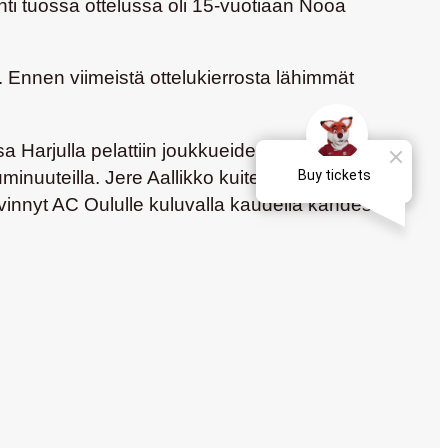
ti tuossa ottelussa oli 15-vuotiaan
Nooa
 Ennen viimeistä ottelukierrosta lähimmät
Harjulla pelattiin joukkueiden välinen Älä
uminuuteilla.
Jere Aallikko
kuitenkin tasoitti ja
vinnyt AC Oululle kuluvalla kaudella kahdesti