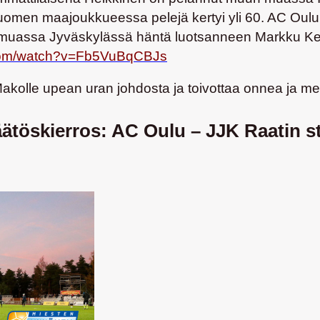
Suomen maajoukkueessa pelejä kertyi yli 60. AC Oulu
un muassa Jyväskylässä häntä luotsanneen
Markku Ke
.com/watch?v=Fb5VuBqCBJs
akolle upean uran johdosta ja toivottaa onnea ja men
öskierros: AC Oulu – JJK Raatin stad