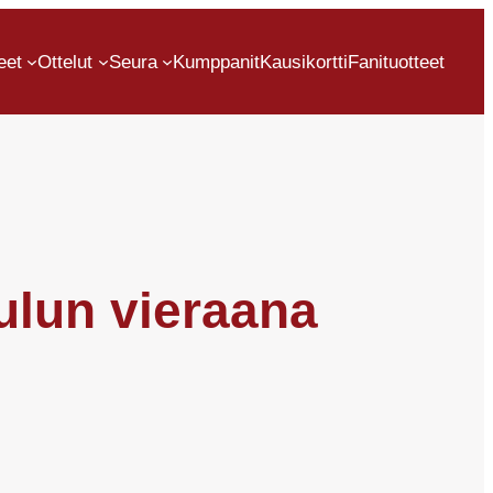
eet
Ottelut
Seura
Kumppanit
Kausikortti
Fanituotteet
ulun vieraana