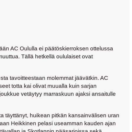
ään AC Oululla ei päätöskierroksen ottelussa
uuttua. Tällä hetkellä oululaiset ovat
sesta tavoitteestaan molemmat jäävätkin. AC
eet totta kai olivat muualla kuin sarjan
n joukkue vetäytyy marraskuun ajaksi ansaitulle
a täyttänyt, huikean pitkän kansainvälisen uran
sinaan Heikkinen pelasi useamman kauden ajan
ävallan ja Skotlannin pääsarjoissa sekä