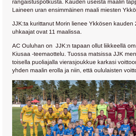
rangaistuspotkusta. Kauden useista maalin tappi
Laineen
uran ensimmäinen maali miesten Ykkö
JJK:ta kurittanut Morin lienee Ykkösen kauden 
uhkaajat ovat 11 maalissa.
AC Ouluhan on JJK:n tapaan ollut liikkeellä om
Kiusaa -teemaottelu. Tuossa matsissa JJK me
toisella puoliajalla vierasjoukkue karkasi voittoo
yhden maalin erolla ja niin, että oululaisten voit