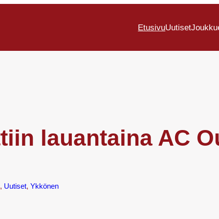
Etusivu
Uutiset
Joukku
tiin lauantaina AC O
, 
Uutiset
, 
Ykkönen