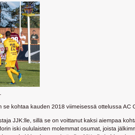
.
 se kohtaa kauden 2018 viimeisessä ottelussa AC Oul
staja JJK:lle, sillä se on voittanut kaksi aiempaa ko
Morin
iski oululaisten molemmat osumat, joista jälkimm