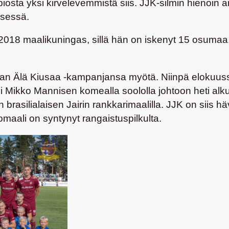
osta yksi kirvelevemmistä siis. JJK-silmin hienoin an
sessä.
2018 maalikuningas, sillä hän on iskenyt 15 osumaa.
an Älä Kiusaa -kampanjansa myötä. Niinpä elokuussa 
ni
Mikko Mannisen
komealla soololla johtoon heti alk
n brasilialaisen
Jairin
rankkarimaalilla. JJK on siis hä
tomaali on syntynyt rangaistuspilkulta.