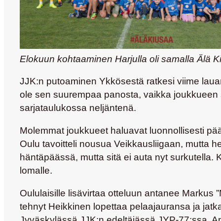
Elokuun kohtaaminen Harjulla oli samalla Älä K
JJK:n putoaminen Ykkösestä ratkesi viime lauan
ole sen suurempaa panosta, vaikka joukkueen sijo
sarjataulukossa neljäntenä.
Molemmat joukkueet haluavat luonnollisesti päät
Oulu tavoitteli nousua Veikkausliigaan, mutta he
häntäpäässä, mutta sitä ei auta nyt surkutella. 
lomalle.
Oululaisille lisävirtaa otteluun antanee
Markus ”
tehnyt Heikkinen lopettaa pelaajauransa ja ja
Jyväskylässä JJK:n edeltäjässä JYP-77:ssa. Am