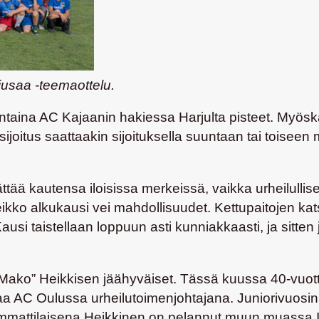
iusaa -teemaottelu.
taina AC Kajaanin hakiessa Harjulta pisteet. Myösk
itus saattaakin sijoituksella suuntaan tai toiseen m
tää kautensa iloisissa merkeissä, vaikka urheilulli
ikko alkukausi vei mahdollisuudet. Kettupaitojen kats
Kausi taistellaan loppuun asti kunniakkaasti, ja sitte
Mako” Heikkisen
jäähyväiset. Tässä kuussa 40-vuott
tkaa AC Oulussa urheilutoimenjohtajana. Juniorivuo
mattilaisena Heikkinen on pelannut muun muassa It