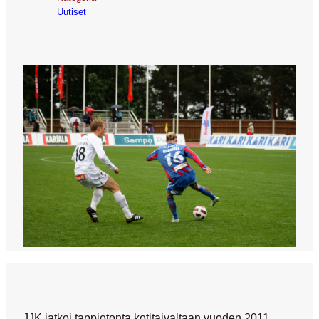
Uutiset
JJK jatkoi tappiotonta kotitaivaltaan vuoden 2011