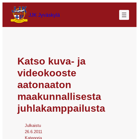
JJK Jyväskylä
Katso kuva- ja
videokooste
aatonaaton
maakunnallisesta
juhlakamppailusta
Julkaistu
26.6.2011
Kategoria