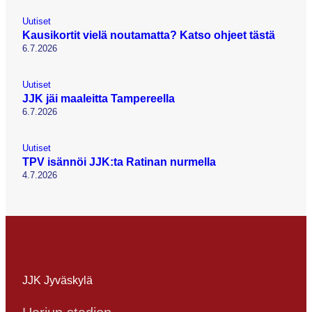
Uutiset
Kausikortit vielä noutamatta? Katso ohjeet tästä
6.7.2026
Uutiset
JJK jäi maaleitta Tampereella
6.7.2026
Uutiset
TPV isännöi JJK:ta Ratinan nurmella
4.7.2026
JJK Jyväskylä