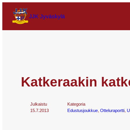
JJK Jyväskylä
Katkeraakin kat
Julkaistu
Kategoria
15.7.2013
Edustusjoukkue
, 
Otteluraportti
, 
U