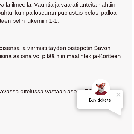
lä ilmeellä. Vauhtia ja vaaratilanteita nähtiin
apahtui kun palloseuran puolustus pelasi palloa
ttaen pelin lukemiin 1-1.
 toisensa ja varmisti täyden pistepotin Savon
isina asioina voi pitää niin maalintekijä-Kortteen
aavassa ottelussa vastaan asettu FC Inter – tule