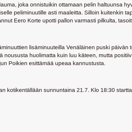
lauma, joka onnistuikin ottamaan pelin haltuunsa hyväl
le peliminuutille asti maaleitta. Silloin kuitenkin t
lannut
Eero Korte
upotti pallon varmasti pilkulta, tasoi
Lisäminuuttien lisäminuuteilla Venäläinen puski päivän
tä noususta huolimatta kuin luu käteen, mutta positiiv
arjun Poikien esittämää upeaa kannustusta.
ran kotikentällään sunnuntaina 21.7. Klo 18:30 startt