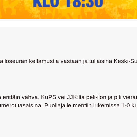
lloseuran keltamustia vastaan ja tuliaisina Keski-Su
erittäin vahva. KuPS vei JJK:lta peli-ilon ja piti viera
umerot tasaisina. Puoliajalle mentiin lukemissa 1-0 