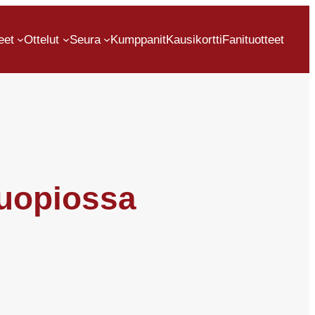
eet
Ottelut
Seura
Kumppanit
Kausikortti
Fanituotteet
Kuopiossa