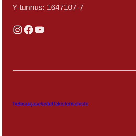
Y-tunnus: 1647107-7
Instagram
Facebook
YouTube
Tietosuojaseloste
Rekisteriseloste