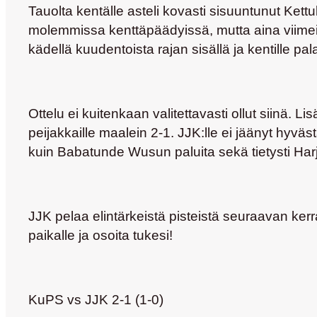
Tauolta kentälle asteli kovasti sisuuntunut Kettu
molemmissa kenttäpäädyissä, mutta aina viimeisel
kädellä kuudentoista rajan sisällä ja kentille pa
Ottelu ei kuitenkaan valitettavasti ollut siinä. 
peijakkaille maalein 2-1. JJK:lle ei jäänyt hyväs
kuin
Babatunde Wusun
paluita sekä tietysti H
JJK pelaa elintärkeistä pisteistä seuraavan ker
paikalle ja osoita tukesi!
KuPS vs JJK 2-1 (1-0)