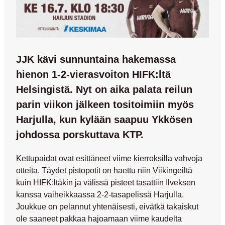
JJK kävi sunnuntaina hakemassa
hienon 1-2-vierasvoiton HIFK:ltä
Helsingistä. Nyt on aika palata reilun
parin viikon jälkeen tositoimiin myös
Harjulla, kun kylään saapuu Ykkösen
johdossa porskuttava KTP.
Kettupaidat ovat esittäneet viime kierroksilla vahvoja
otteita. Täydet pistopotit on haettu niin Viikingeiltä
kuin HIFK:ltäkin ja välissä pisteet tasattiin Ilveksen
kanssa vaiheikkaassa 2-2-tasapelissä Harjulla.
Joukkue on pelannut yhtenäisesti, eivätkä takaiskut
ole saaneet pakkaa hajoamaan viime kaudelta