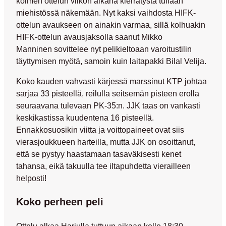
kolmen ottelun viikon aikana kierrätystä tullaan
miehistössä näkemään. Nyt kaksi vaihdosta HIFK-
ottelun avaukseen on ainakin varmaa, sillä kolhuakin
HIFK-ottelun avausjaksolla saanut
Mikko
Manninen
sovittelee nyt pelikieltoaan varoitustilin
täyttymisen myötä, samoin kuin laitapakki
Bilal Velija
.
Koko kauden vahvasti kärjessä marssinut KTP johtaa
sarjaa 33 pisteellä, reilulla seitsemän pisteen erolla
seuraavana tulevaan PK-35:n. JJK taas on vankasti
keskikastissa kuudentena 16 pisteellä.
Ennakkosuosikin viitta ja voittopaineet ovat siis
vierasjoukkueen harteilla, mutta JJK on osoittanut,
että se pystyy haastamaan tasaväkisesti kenet
tahansa, eikä takuulla tee iltapuhdetta vierailleen
helposti!
Koko perheen peli
Ottelu alkaa Harjulla tuttuun aikaan kello 18:30.