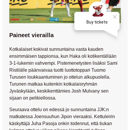
Paineet vierailla
Kotkalaiset kokivat sunnuntaina vasta kauden
ensimmäisen tappionsa, kun Haka oli kotikentällään
3-1-lukemin vahvempi. Pistemenetysten lisäksi
Sami
Ristilälle
päänvaivaa tuotti luottotoppari
Tuomo
Turusen
loukkaantuminen jo ottelun alkupuolella.
Turunen matkaa kuitenkin kotkalaisryhmän
Jyväskylään, keskikenttämies
Josh Mulvany
sen
sijaan on pelikiellossa.
Seuraava ottelu on edessä jo sunnuntaina JJK:n
matkatessa Joensuuhun Jipon vieraaksi. Kettuleirin
käskyttäjä
Juha Pasoja
onkin todennut, että tiukan