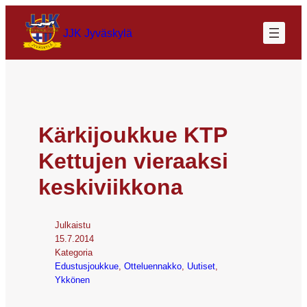
JJK Jyväskylä
Kärkijoukkue KTP
Kettujen vieraaksi
keskiviikkona
Julkaistu
15.7.2014
Kategoria
Edustusjoukkue
, 
Otteluennakko
, 
Uutiset
, 
Ykkönen