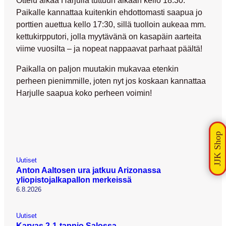
Paikalle kannattaa kuitenkin ehdottomasti saapua jo
porttien auettua kello 17:30, sillä tuolloin aukeaa mm.
kettukirpputori, jolla myytävänä on kasapäin aarteita
viime vuosilta – ja nopeat nappaavat parhaat päältä!
Paikalla on paljon muutakin mukavaa etenkin
perheen pienimmille, joten nyt jos koskaan kannattaa
Harjulle saapua koko perheen voimin!
Uutiset
Anton Aaltosen ura jatkuu Arizonassa
yliopistojalkapallon merkeissä
6.8.2026
Uutiset
Karvas 2-1-tappio Salossa