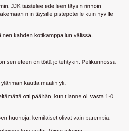
in. JJK taistelee edelleen täysin rinnoin
kemaan niin täysille pistepoteille kuin hyville
väinen kahden kotikamppailun välissä.
.
on sen eteen on töitä jo tehtykin. Pelikunnossa
yläriman kautta maalin yli.
eltämättä otti päähän, kun tilanne oli vasta 1-0
sen huonoja, kemiläiset olivat vain parempia.
 kolmisen kuukautta. Viime aikoina