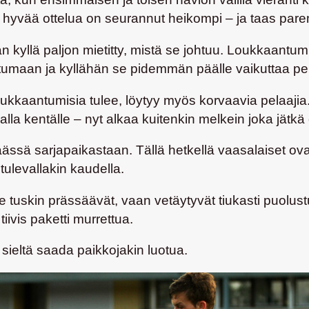
hyvää ottelua on seurannut heikompi – ja taas pare
n kyllä paljon mietitty, mistä se johtuu. Loukkaantumi
maan ja kyllähän se pidemmän päälle vaikuttaa peliin,
oukkaantumisia tulee, löytyy myös korvaavia pelaajia
alla kentälle – nyt alkaa kuitenkin melkein joka jätkä
ä sarjapaikastaan. Tällä hetkellä vaasalaiset ovat p
 tulevallakin kaudella.
 he tuskin prässäävät, vaan vetäytyvät tiukasti puolust
tiivis paketti murrettua.
 sieltä saada paikkojakin luotua.