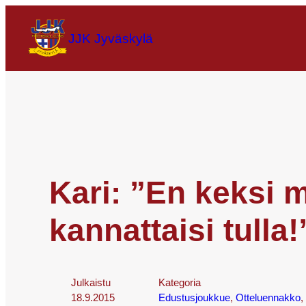
JJK Jyväskylä
Kari: ”En keksi m
kannattaisi tulla
Julkaistu
Kategoria
18.9.2015
Edustusjoukkue
, 
Otteluennakko
, 