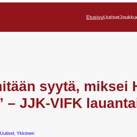
Etusivu
Uutiset
Joukku
itään syytä, miksei 
!” – JJK-VIFK lauanta
Uutiset
, 
Ykkönen