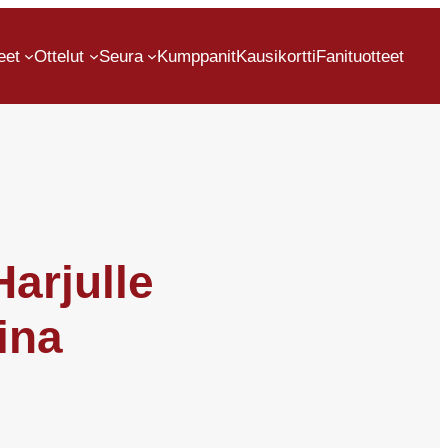
eet
Ottelut
Seura
Kumppanit
Kausikortti
Fanituotteet
Harjulle
ina