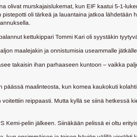
a olivat murskajaislukemat, kun EIF kaatui 5-1-lukem
istepotti oli tärkeä ja lauantaina jatkoa lähdetään ha
stannuksella.
palannut kettukippari
Tommi Kari
oli syystäkin tyyty
n paljon maalejakin ja onnistumisia useammalle jätkälle
pääsee takaisin ihan parhaaseen kuntoon – vaikka palj
in päässä maalinteosta, kun komea kaukokuti kolahti 
voitettiin reippaasti. Mutta kyllä se siinä hetkessä ki
 Kemi-pelin jälkeen. Siinäkään pelissä ei oltu erityi
tta, kun ensimmäisen ja toisen häviön välillä vierähti