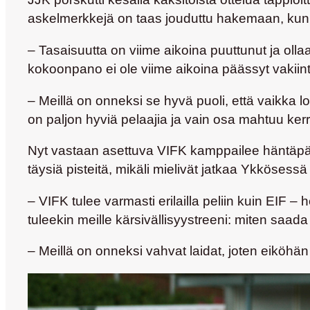
askelmerkkejä on taas jouduttu hakemaan, kun 
– Tasaisuutta on viime aikoina puuttunut ja ollaa
kokoonpano ei ole viime aikoina päässyt vakiintu
– Meillä on onneksi se hyvä puoli, että vaikka l
on paljon hyviä pelaajia ja vain osa mahtuu kerr
Nyt vastaan asettuva VIFK kamppailee häntäpääss
täysiä pisteitä, mikäli mielivät jatkaa Ykkösessä
– VIFK tulee varmasti erilailla peliin kuin EIF –
tuleekin meille kärsivällisyystreeni: miten saada 
– Meillä on onneksi vahvat laidat, joten eiköhän