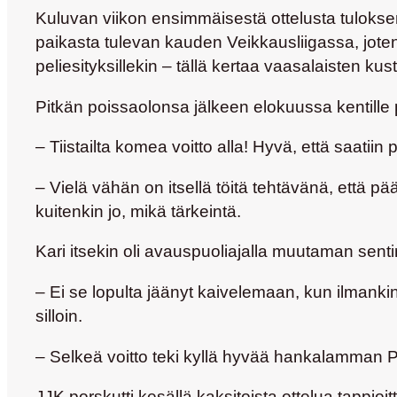
Kuluvan viikon ensimmäisestä ottelusta tuloksen
paikasta tulevan kauden Veikkausliigassa, joten p
peliesityksillekin – tällä kertaa vaasalaisten ku
Pitkän poissaolonsa jälkeen elokuussa kentille 
– Tiistailta komea voitto alla! Hyvä, että saatii
– Vielä vähän on itsellä töitä tehtävänä, että 
kuitenkin jo, mikä tärkeintä.
Kari itsekin oli avauspuoliajalla muutaman sent
– Ei se lopulta jäänyt kaivelemaan, kun ilmankin 
silloin.
– Selkeä voitto teki kyllä hyvää hankalamman PS
JJK porskutti kesällä kaksitoista ottelua tappioi