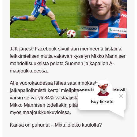
JJK järjesti Facebook-sivuillaan menneenä tiistaina
leikkimielisen mutta vakavan kyselyn
Mikko Mannisen
mahdollisuuksista pelata Suomen jalkapallon A-
maajoukkueessa.
Alle vuorokaudessa lähes sata innokasta
jalkapalloihmistä kertoi mielipiteensä ja lopputulos oli
varsin selvä:
yli 84% vastaajista oli sitä mieltä, että
Mikko Mannisen todellakin pitäisi saada näyttöpaikka
myös maajoukkuekuvioissa
.
Kansa on puhunut –
Mixu
, oletko kuulolla?