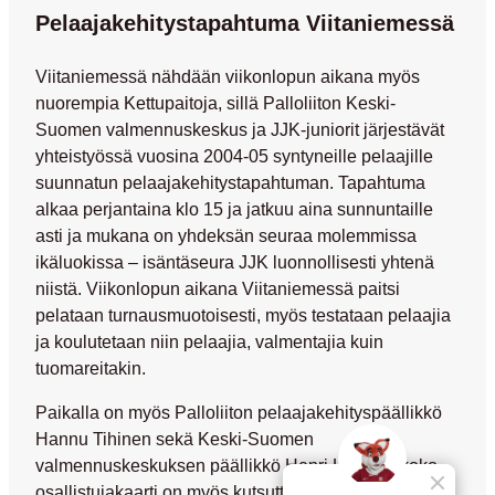
Pelaajakehitystapahtuma Viitaniemessä
Viitaniemessä nähdään viikonlopun aikana myös
nuorempia Kettupaitoja, sillä Palloliiton Keski-
Suomen valmennuskeskus ja JJK-juniorit järjestävät
yhteistyössä vuosina 2004-05 syntyneille pelaajille
suunnatun pelaajakehitystapahtuman. Tapahtuma
alkaa perjantaina klo 15 ja jatkuu aina sunnuntaille
asti ja mukana on yhdeksän seuraa molemmissa
ikäluokissa – isäntäseura JJK luonnollisesti yhtenä
niistä. Viikonlopun aikana Viitaniemessä paitsi
pelataan turnausmuotoisesti, myös testataan pelaajia
ja koulutetaan niin pelaajia, valmentajia kuin
tuomareitakin.
Paikalla on myös Palloliiton pelaajakehityspäällikkö
Hannu Tihinen
sekä Keski-Suomen
valmennuskeskuksen päällikkö
Henri Lehto
ja koko
osallistujakaarti on myös kutsuttu Harjulle JJK-EIF-