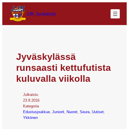
JJK Jyväskylä
Jyväskylässä
runsaasti kettufutista
kuluvalla viikolla
Julkaistu
23.8.2016
Kategoria
Edustusjoukkue
, 
Juniorit
, 
Nuoret
, 
Seura
, 
Uutiset
, 
Ykkönen