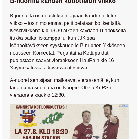
B-nuorilla kahden kotiottelun viikko
B-junnuilla on edustuksen tapaan kahden ottelun
viikko – tosin molemmat pelit pelataan kotikentällä.
Keskiviikkona klo 18:30 alkaen käydään Hippoksella
tiukka paikalliskamppailu, kun JJK saa
isännöitäväkseen syyskaudelle B-nuorten Ykköseen
nousseen Komeetat. Perjantaina Kettupaidat
puolestaan saavat vieraakseen HauPa:n klo 16
Säynätsalossa alkavassa ottelussa.
A-nuoret sen sijaan matkaavat vieraskentälle, kun
lauantaina suuntana on Kuopio. Ottelu KuPS:n
vieraana alkaa klo 12:30.