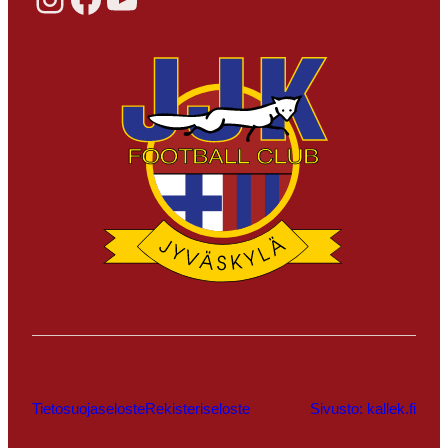
Tietosuojaseloste
Rekisteriseloste
Sivusto: kallek.fi