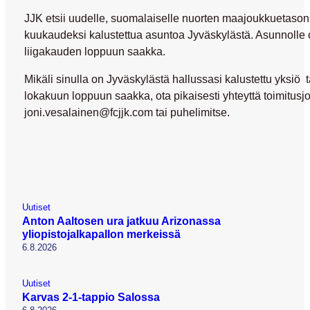
JJK etsii uudelle, suomalaiselle nuorten maajoukkuetason
kuukaudeksi kalustettua asuntoa Jyväskylästä. Asunnolle 
liigakauden loppuun saakka.
Mikäli sinulla on Jyväskylästä hallussasi kalustettu yksiö t
lokakuun loppuun saakka, ota pikaisesti yhteyttä toimitusj
joni.vesalainen@fcjjk.com tai puhelimitse.
Uutiset
Anton Aaltosen ura jatkuu Arizonassa
yliopistojalkapallon merkeissä
6.8.2026
Uutiset
Karvas 2-1-tappio Salossa