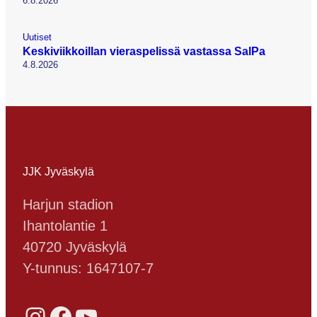
6.8.2026
Uutiset
Keskiviikkoillan vieraspelissä vastassa SalPa
4.8.2026
JJK Jyväskylä
Harjun stadion
Ihantolantie 1
40720 Jyväskylä
Y-tunnus: 1647107-7
Instagram
Facebook
YouTube