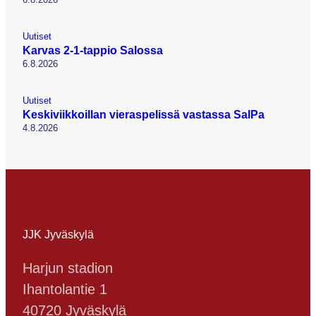
Uutiset
Karvas 2-1-tappio Salossa
6.8.2026
Uutiset
Keskiviikkoillan vieraspelissä vastassa SalPa
4.8.2026
JJK Jyväskylä
Harjun stadion
Ihantolantie 1
40720 Jyväskylä