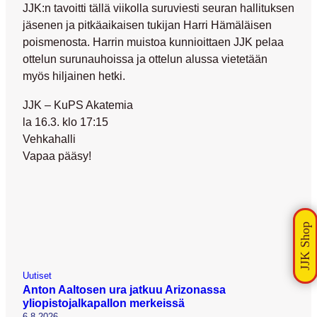
JJK:n tavoitti tällä viikolla suruviesti seuran hallituksen
jäsenen ja pitkäaikaisen tukijan
Harri Hämäläisen
poismenosta. Harrin muistoa kunnioittaen JJK pelaa
ottelun surunauhoissa ja ottelun alussa vietetään
myös hiljainen hetki.
JJK – KuPS Akatemia
la 16.3. klo 17:15
Vehkahalli
Vapaa pääsy!
Uutiset
Anton Aaltosen ura jatkuu Arizonassa
yliopistojalkapallon merkeissä
6.8.2026