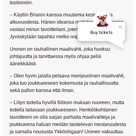
tositoimiin.
– Käytiin Brianin kanssa muutamia keskusteluja
alkuvuodesta. Hänen ideansa roolistani joukkueessa
vastasi minun tavoitteitani, joten päätös siirtyä
Jyväskylään tapahtui melko nopeasti.
Uronen on rauhallinen maalivahti, joka huokuu
johtajuutta ja tarvittaessa myös ohjaa peliä
äänekkäästi.
– Olen hyvin jalalla pelaava monipuolinen maalivahti,
joka tuo joukkueeseen kokemusta ja rauhallisuutta
sekä pallon kanssa että ilman.
– Liityn todella hyvillä fiiliksin mukaan nuoreen, mutta
todella taitavaan joukkueeseen. Henkilökohtainen
tavoitteeni on olla sarjan parhaita maalivahteja ja
joukkueena haluan meidän taistelevan mestaruudesta
ja samalla noususta Ykkösliigaan! Uronen vakuuttaa.