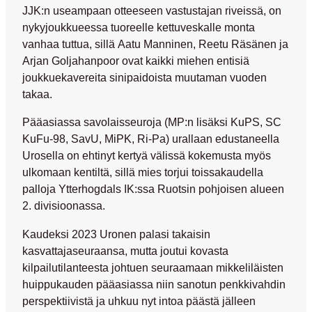
JJK:n useampaan otteeseen vastustajan riveissä, on
nykyjoukkueessa tuoreelle kettuveskalle monta
vanhaa tuttua, sillä
Aatu Manninen
,
Reetu Räsänen
ja
Arjan Goljahanpoor
ovat kaikki miehen entisiä
joukkuekavereita sinipaidoista muutaman vuoden
takaa.
Pääasiassa savolaisseuroja (MP:n lisäksi KuPS, SC
KuFu-98, SavU, MiPK, Ri-Pa) urallaan edustaneella
Urosella on ehtinyt kertyä välissä kokemusta myös
ulkomaan kentiltä, sillä mies torjui toissakaudella
palloja Ytterhogdals IK:ssa Ruotsin pohjoisen alueen
2. divisioonassa.
Kaudeksi 2023 Uronen palasi takaisin
kasvattajaseuraansa, mutta joutui kovasta
kilpailutilanteesta johtuen seuraamaan mikkeliläisten
huippukauden pääasiassa niin sanotun penkkivahdin
perspektiivistä ja uhkuu nyt intoa päästä jälleen